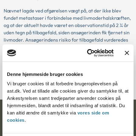
Nævnet lagde ved afgørelsen vægt på, at der ikke blev
fundet metastaser i forbindelse med livmoderhalskræften,
og at der aktuelt havde været en observationstid på 2 ¼ år
uden tegn på tilbagefald, siden ansøgerinden fik fjernet sin
livmoder. Ansøgerindens risiko for tilbagefald vurderedes
til at være mindre end 5 %, og nævnet lagde særligt vægt
på, at der ikke var tegn på tilbagefald ved den seneste PET-
scanning. Nævnet havde desuden lagt vægt på, at
ansøgerinden kun var 32 år og ikke-ryger. Nævnet mente
Denne hjemmeside bruger cookies
på denne baggrund ikke, at de helbredsmæssige forhold
var til hinder for godkendelse som adoptant.
Vi bruger cookies til at forbedre brugeroplevelsen på
ast.dk. Ved at tillade alle cookies giver du samtykke til, at
Ankestyrelsen samt tredjeparter anvender cookies på
hjemmesiden, blandt andet til indsamling af statistik. Du
Ankestyrelsen
kan altid ændre dit samtykke via
vores side om
cookies
.
Postadresse: