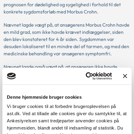
prognosen for dødelighed og sygelighed i forhold til det
konkrete sygdomsforløb med Morbus Crohn.
Nævnet lagde vægt på, at ansøgerens Morbus Crohn havde
en mild grad, som ikke havde krævet indlæggelser, siden
den blev konstateret for 4 år siden. Sygdommen var
desuden lokaliseret til en mindre del af tarmen, og med den
medicinske behandling var ansøgeren symptomfri.
Nævnet lagde også vægt på, at ansøgeren ikke havde
ekstraintestinale manifestationer til sygdommen, idet der
ikke var nogen ydre symptomer på sygdommen uden for
tarmen. Sygdommen var desuden ikke histologisk
verificeret, da de foretagne biopsier altid havde været
Denne hjemmeside bruger cookies
normale.
Vi bruger cookies til at forbedre brugeroplevelsen på
ast.dk. Ved at tillade alle cookies giver du samtykke til, at
Nævnet havde fundet det vanskeligt at vurdere prognosen
Ankestyrelsen samt tredjeparter anvender cookies på
og betydningen af ansøgerens sygdom og mente, at det var
hjemmesiden, blandt andet til indsamling af statistik. Du
nødvendigt at få belyst dette ved en speciallægeerklæring.