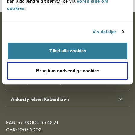
kan altid ændre dit samtykke via
vores side om
cookies
.
Ankestyrelsen
Vis detaljer
Postadresse:
Nytorv 7, 2. sal
Tillad alle cookies
9000 Aalborg
Brug kun nødvendige cookies
Ankestyrelsen Aalborg
Ankestyrelsen København
EAN: 57 98 000 35 48 21
CVR: 1007 4002