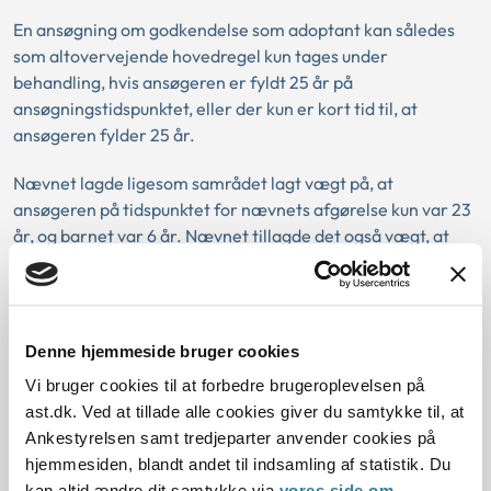
En ansøgning om godkendelse som adoptant kan således
som altovervejende hovedregel kun tages under
behandling, hvis ansøgeren er fyldt 25 år på
ansøgningstidspunktet, eller der kun er kort tid til, at
ansøgeren fylder 25 år.
Nævnet lagde ligesom samrådet lagt vægt på, at
ansøgeren på tidspunktet for nævnets afgørelse kun var 23
år, og barnet var 6 år. Nævnet tillagde det også vægt, at
ansøgerens relation til barnet alene var baseret på, at
ansøgeren havde besøgt barnet i forbindelse nogle få
ophold i barnets hjemland.
Denne hjemmeside bruger cookies
Det er desuden en forudsætning for at blive godkendt som
Vi bruger cookies til at forbedre brugeroplevelsen på
adoptant til et konkret barn, at det pågældende barn er
ast.dk. Ved at tillade alle cookies giver du samtykke til, at
frigivet til adoption på tidspunktet for godkendelsen, eller
Ankestyrelsen samt tredjeparter anvender cookies på
at der foreligger oplysninger om, at der er en reel mulighed
hjemmesiden, blandt andet til indsamling af statistik. Du
herfor. I den konkrete sag var dette ikke tilfældet.
kan altid ændre dit samtykke via
vores side om