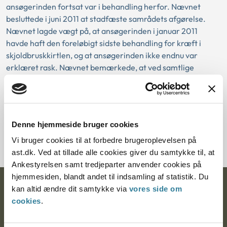
ansøgerinden fortsat var i behandling herfor. Nævnet
besluttede i juni 2011 at stadfæste samrådets afgørelse.
Nævnet lagde vægt på, at ansøgerinden i januar 2011
havde haft den foreløbigt sidste behandling for kræft i
skjoldbruskkirtlen, og at ansøgerinden ikke endnu var
erklæret rask. Nævnet bemærkede, at ved samtlige
cancerformer kræves der efter afsluttet behandling en
observationstid af en vis varighed med henblik på at
vurdere sygdommens forløb og prognose og herunder
betydningen for et adoptionsforløb. Nævnet mente ikke, at
Denne hjemmeside bruger cookies
der på det aktuelle tidspunkt var tilstrækkelig sikkerhed for,
at et adoptionsforløb ville være til barnets bedste.
Vi bruger cookies til at forbedre brugeroplevelsen på
ast.dk. Ved at tillade alle cookies giver du samtykke til, at
Ankestyrelsen samt tredjeparter anvender cookies på
hjemmesiden, blandt andet til indsamling af statistik. Du
Ankestyrelsen
kan altid ændre dit samtykke via
vores side om
cookies
.
Postadresse: