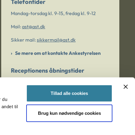
Telefontider
Mandag-torsdag kl. 9-15, fredag kl. 9-12
Mail:
ast@ast.dk
Sikker mail:
sikkermail@ast.dk
Se mere om at kontakte Ankestyrelsen
Receptionens åbningstider
Mandag-torsdag kl. 9-15, fredag kl. 9-13
Tillad alle cookies
r du
Er du bekymret for et barn/en ung?
andet til
Brug kun nødvendige cookies