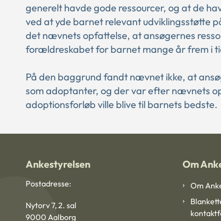
generelt havde gode ressourcer, og at de ha
ved at yde barnet relevant udviklingsstøtte 
det nævnets opfattelse, at ansøgernes resso
forældreskabet for barnet mange år frem i t
På den baggrund fandt nævnet ikke, at ansøg
som adoptanter, og der var efter nævnets opfa
adoptionsforløb ville blive til barnets bedste.
Ankestyrelsen
Om Anke
Postadresse:
Om Anke
Blankett
Nytorv 7, 2. sal
kontakt
9000 Aalborg