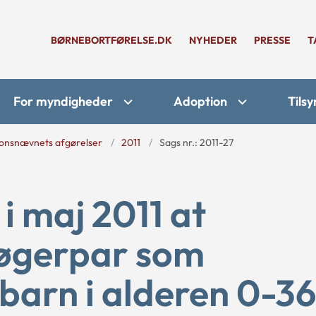
BØRNEBORTFØRELSE.DK
NYHEDER
PRESSE
T
For myndigheder
Adoption
Tilsy
onsnævnets afgørelser
2011
Sags nr.: 2011-27
i maj 2011 at
øgerpar som
 barn i alderen 0-3