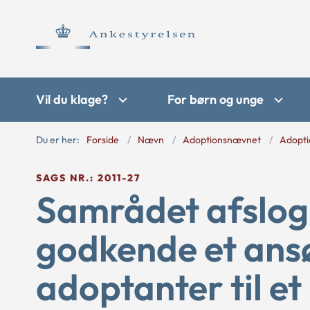
Vil du klage?
For børn og unge
Du er her:
Forside
Nævn
Adoptionsnævnet
Adopti
SAGS NR.: 2011-27
Samrådet afslog 
godkende et ans
adoptanter til et