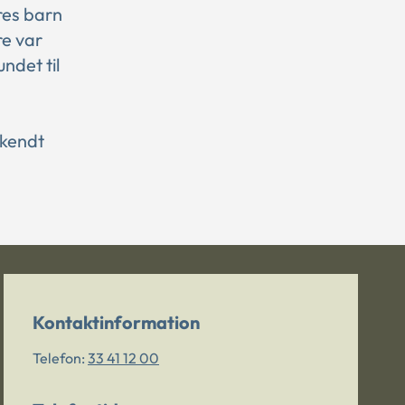
res barn
re var
ndet til
dkendt
Kontaktinformation
Telefon:
33 41 12 00