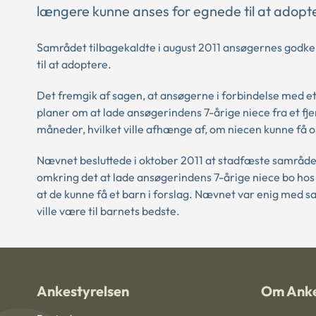
længere kunne anses for egnede til at adopt
Samrådet tilbagekaldte i august 2011 ansøgernes godke
til at adoptere.
Det fremgik af sagen, at ansøgerne i forbindelse med e
planer om at lade ansøgerindens 7-årige niece fra et fjern
måneder, hvilket ville afhænge af, om niecen kunne få o
Nævnet besluttede i oktober 2011 at stadfæste samråd
omkring det at lade ansøgerindens 7-årige niece bo hos 
at de kunne få et barn i forslag. Nævnet var enig med sam
ville være til barnets bedste.
Ankestyrelsen
Om Anke