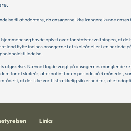
ere.
ndelse til at adoptere, da ansøgerne ikke længere kunne anses
t hjemmebesøg havde oplyst over for statsforvaltningen, at de
t land flytte ind hos ansøgerne i et skoleår eller i en periode p
pholdholdstilladelse.
ets afgørelse. Nævnet lagde vægt på ansøgernes manglende ref
dem for et skoleår, alternativt for en periode på 3 måneder, s
rådet i, at der ikke var tilstrækkelig sikkerhed for, at et adop
styrelsen
Links