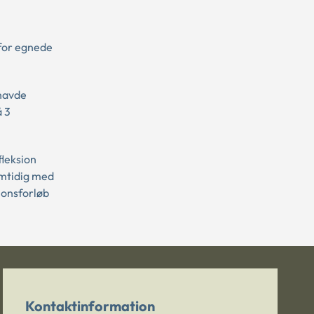
 for egnede
 havde
å 3
leksion
amtidig med
tionsforløb
Kontaktinformation