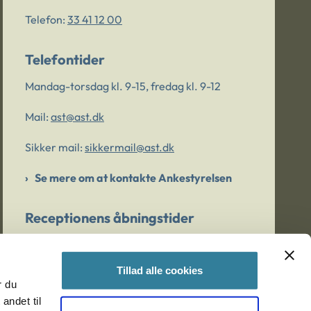
Telefon:
33 41 12 00
Telefontider
Mandag-torsdag kl. 9-15, fredag kl. 9-12
Mail:
ast@ast.dk
Sikker mail:
sikkermail@ast.dk
Se mere om at kontakte Ankestyrelsen
Receptionens åbningstider
Mandag-torsdag kl. 9-15, fredag kl. 9-13
Tillad alle cookies
r du
Er du bekymret for et barn/en ung?
andet til