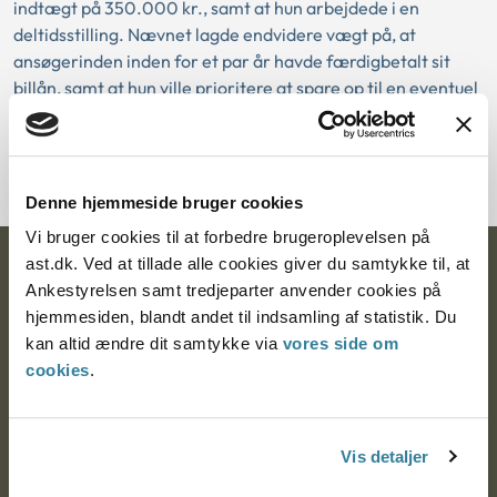
indtægt på 350.000 kr., samt at hun arbejdede i en
deltidsstilling. Nævnet lagde endvidere vægt på, at
ansøgerinden inden for et par år havde færdigbetalt sit
billån, samt at hun ville prioritere at spare op til en eventuel
adoption. Nævnet fandt på den baggrund, at ansøgerinden
havde en økonomi, der gav plads til forsørgelse af en
familie.
Denne hjemmeside bruger cookies
Vi bruger cookies til at forbedre brugeroplevelsen på
ast.dk. Ved at tillade alle cookies giver du samtykke til, at
Ankestyrelsen
Ankestyrelsen samt tredjeparter anvender cookies på
hjemmesiden, blandt andet til indsamling af statistik. Du
Postadresse:
kan altid ændre dit samtykke via
vores side om
Nytorv 7, 2. sal
cookies
.
9000 Aalborg
Vis detaljer
Ankestyrelsen Aalborg