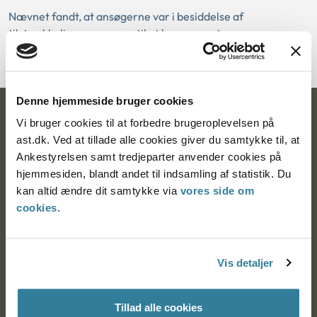
Nævnet fandt, at ansøgerne var i besiddelse af
tilstrækkelige ressourcer til at kunne varetage omsorgen
for endnu et adoptivbarn.
Denne hjemmeside bruger cookies
Ankestyrelsen
Vi bruger cookies til at forbedre brugeroplevelsen på
ast.dk. Ved at tillade alle cookies giver du samtykke til, at
Postadresse:
Ankestyrelsen samt tredjeparter anvender cookies på
hjemmesiden, blandt andet til indsamling af statistik. Du
Nytorv 7, 2. sal
kan altid ændre dit samtykke via
vores side om
9000 Aalborg
cookies
.
Ankestyrelsen Aalborg
Vis detaljer
Ankestyrelsen København
Tillad alle cookies