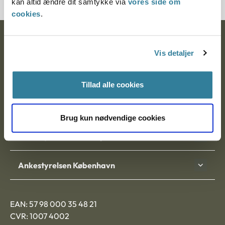
kan altid ændre dit samtykke via
vores side om
cookies
.
Ankestyrelsen
Vis detaljer
Postadresse:
Nytorv 7, 2. sal
Tillad alle cookies
9000 Aalborg
Brug kun nødvendige cookies
Ankestyrelsen Aalborg
Ankestyrelsen København
EAN: 57 98 000 35 48 21
CVR: 1007 4002