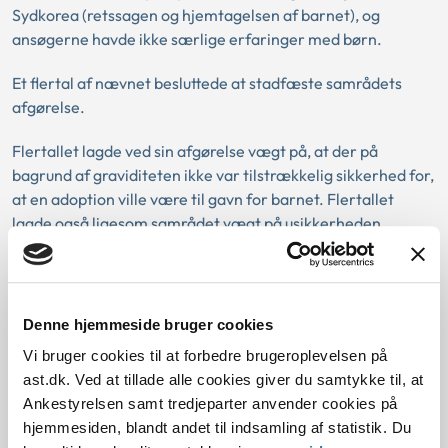
Sydkorea (retssagen og hjemtagelsen af barnet), og
ansøgerne havde ikke særlige erfaringer med børn.
Et flertal af nævnet besluttede at stadfæste samrådets
afgørelse.
Flertallet lagde ved sin afgørelse vægt på, at der på
bagrund af graviditeten ikke var tilstrækkelig sikkerhed for,
at en adoption ville være til gavn for barnet. Flertallet
lagde også ligesom samrådet vægt på usikkerheden
omkring tidsperspektivet i forhold til retssagen og
hjemtagelsen af barnet fra Sydkorea. Endvidere lagde
flertallet vægt på, at det ikke var muligt med den fornødne
sikkerhed at vurdere, hvilken betydning det at få et barn
Denne hjemmeside bruger cookies
ville have for ansøgerne som familie og for deres
Vi bruger cookies til at forbedre brugeroplevelsen på
ressourcer som helhed og i forhold til et adoptivbarn.
ast.dk. Ved at tillade alle cookies giver du samtykke til, at
Ankestyrelsen samt tredjeparter anvender cookies på
Et mindretal fandt, at ansøgerne havde de fornødne
hjemmesiden, blandt andet til indsamling af statistik. Du
ressourcer til at kunne hjemtage barnet fra Sydkorea.