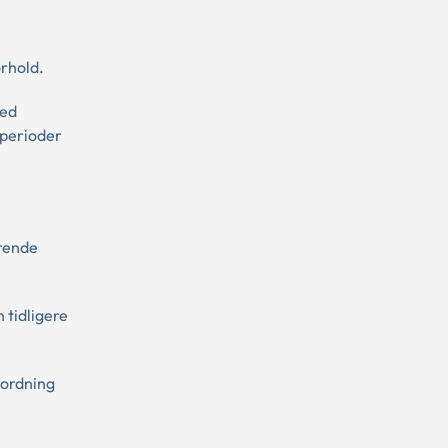
rhold.
med
 perioder
arende
 tidligere
bordning