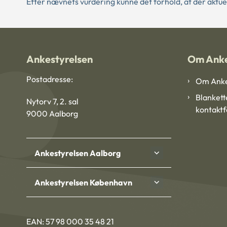
Efter nævnets vurdering kunne det forhold, at der aktuel
Ankestyrelsen
Om Anke
Postadresse:
Om Anke
Blankett
Nytorv 7, 2. sal
kontakt
9000 Aalborg
Ankestyrelsen Aalborg
Ankestyrelsen København
EAN: 57 98 000 35 48 21