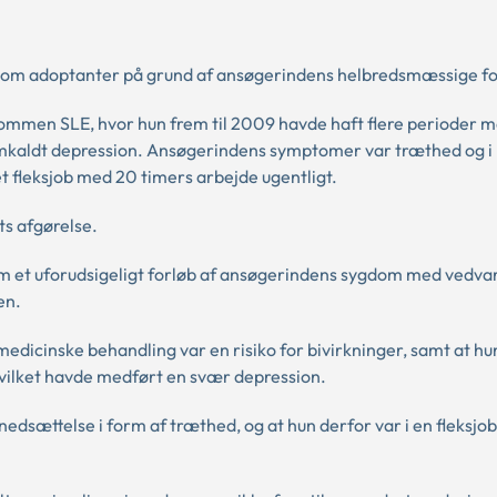
som adoptanter på grund af ansøgerindens helbredsmæssige fo
mmen SLE, hvor hun frem til 2009 havde haft flere perioder 
emkaldt depression. Ansøgerindens symptomer var træthed og i
 fleksjob med 20 timers arbejde ugentligt.
s afgørelse.
om et uforudsigeligt forløb af ansøgerindens sygdom med vedv
nen.
icinske behandling var en risiko for bivirkninger, samt at hun
hvilket havde medført en svær depression.
dsættelse i form af træthed, og at hun derfor var i en fleksjo