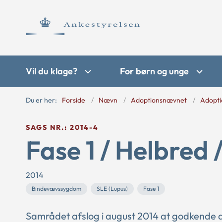
Vil du klage?
For børn og unge
Du er her:
Forside
Nævn
Adoptionsnævnet
Adopti
SAGS NR.: 2014-4
Fase 1 / Helbred 
2014
Bindevævssygdom
SLE (Lupus)
Fase 1
Samrådet afslog i august 2014 at godkende