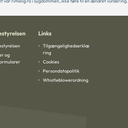
t var rimelig ro i sygdommen, ikke føre til en ændret vurdering.
styrelsen
Links
styrelsen
Tilgængelighedserklæ
ring
er og
formularer
Cookies
Persondatapolitik
Whistleblowerordning