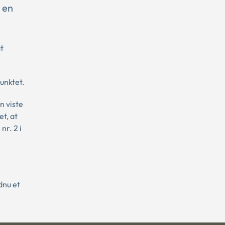
 en
t
unktet.
n viste
t, at
nr. 2 i
dnu et