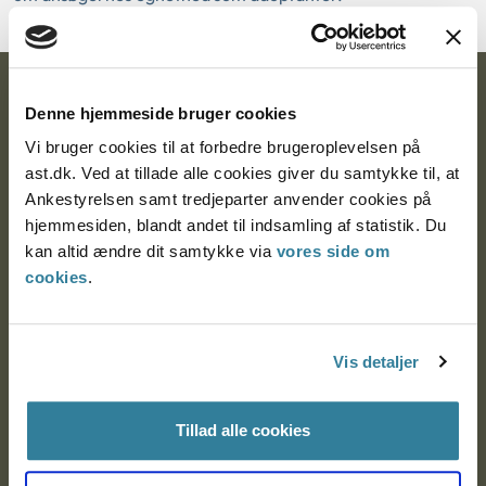
Ankestyrelsen
Denne hjemmeside bruger cookies
Postadresse:
Vi bruger cookies til at forbedre brugeroplevelsen på
ast.dk. Ved at tillade alle cookies giver du samtykke til, at
Nytorv 7, 2. sal
Ankestyrelsen samt tredjeparter anvender cookies på
9000 Aalborg
hjemmesiden, blandt andet til indsamling af statistik. Du
kan altid ændre dit samtykke via
vores side om
cookies
.
Ankestyrelsen Aalborg
Vis detaljer
Ankestyrelsen København
Tillad alle cookies
EAN: 57 98 000 35 48 21
CVR: 1007 4002