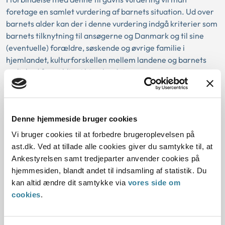
foretage en samlet vurdering af barnets situation. Ud over
barnets alder kan der i denne vurdering indgå kriterier som
barnets tilknytning til ansøgerne og Danmark og til sine
(eventuelle) forældre, søskende og øvrige familie i
hjemlandet, kulturforskellen mellem landene og barnets
mulighed for at blive i hjemlandet
Det kan i den forbindelse nævnes, at myndighederne i
sager om familieadoption selv går ind og foretager en
sådan vurdering. Således følger det også af FN’s
Denne hjemmeside bruger cookies
børnekonvention samt af Haagerkonventionen af 1993 om
Vi bruger cookies til at forbedre brugeroplevelsen på
beskyttelse af børn og om samarbejde med hensyn til
ast.dk. Ved at tillade alle cookies giver du samtykke til, at
internationale adoptioner, som Danmark har tiltrådt, at alle
Ankestyrelsen samt tredjeparter anvender cookies på
børn først og fremmest skal vokse op i deres hjemland,
hjemmesiden, blandt andet til indsamling af statistik. Du
enten i egen familie eller på en anden hensigtsmæssig
kan altid ændre dit samtykke via
vores side om
måde.
cookies
.
Bortadoption fra et barns hjemland bliver som
udgangspunkt først aktuel, hvis barnet ikke kan blive