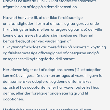
Nævnet besluttede i juni 2017 at stadfæste samrådets
afgørelse om afslag på aldersdispensation.
Nævnet henviste til, at der ikke forelå særlige
omstændigheder i form af et nært og længerevarende
tilknytningsforhold mellem ansøgere og barn, så der ville
kunne dispenseres fra aldersbetingelserne. Nævnet
bemærkede, at der ved vurderingen af
tilknytningsforholdet var mere fokus på barnets tilknytning
og følelsesmæssige afhængighed af ansøgerne end på
ansøgernes tilknytningsforhold til barnet.
Herudover følger det af adoptionslovens § 2, at adoption
kun må bevilliges, når den kan antages at være til gavn for
den, som ønskes adopteret, og denne enten ønskes
opfostret hos adoptanten eller har været opfostret hos
denne, eller der foreligger anden særlig grund til
adoptionen.
I forbindelse med denne til gavns vurdering vil man