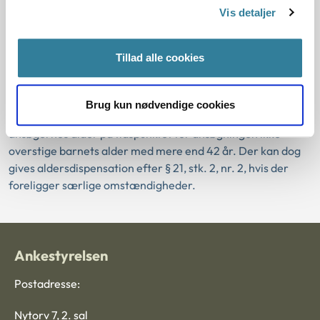
Vis detaljer
sammen med sin familie eller andre nærtstående, og hvis
de relevante myndigheder i barnets hjemland finder, at
barnet kan adopteres ud af landet, efter først at have
Tillad alle cookies
undersøgt mulighederne for at finde en løsning for barnet i
hjemlandet.
Brug kun nødvendige cookies
Efter § 21, stk. 1, i bekendtgørelse om adoption, må
ansøgernes alder på tidspunktet for ansøgningen ikke
overstige barnets alder med mere end 42 år. Der kan dog
gives aldersdispensation efter § 21, stk. 2, nr. 2, hvis der
foreligger særlige omstændigheder.
Ankestyrelsen
Postadresse:
Nytorv 7, 2. sal