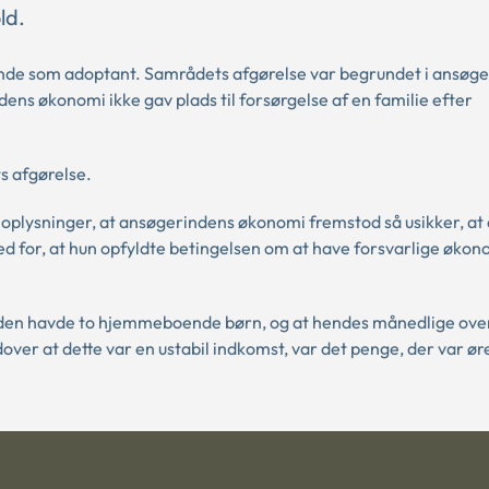
ld.
inde som adoptant. Samrådets afgørelse var begrundet i ansøg
ns økonomi ikke gav plads til forsørgelse af en familie efter
s afgørelse.
oplysninger, at ansøgerindens økonomi fremstod så usikker, at
hed for, at hun opfyldte betingelsen om at have forsvarlige øko
den havde to hjemmeboende børn, og at hendes månedlige ove
er at dette var en ustabil indkomst, var det penge, der var 