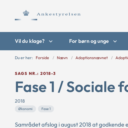
Vil du klage?
For børn og unge
Du er her:
Forside
Nævn
Adoptionsnævnet
Adopti
SAGS NR.: 2018-3
Fase 1 / Sociale 
2018
Økonomi
Fase 1
Samrådet afslog i august 2018 at godkende 