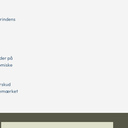
erindens
 der på
nomiske
rskud
øremærket