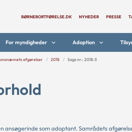
BØRNEBORTFØRELSE.DK
NYHEDER
PRESSE
T
For myndigheder
Adoption
Tilsy
onsnævnets afgørelser
2018
Sags nr.: 2018-3
forhold
en ansøgerinde som adoptant. Samrådets afgørels