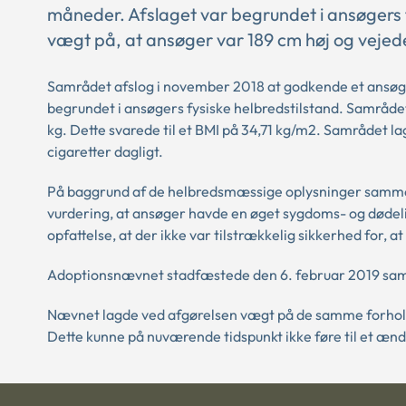
måneder. Afslaget var begrundet i ansøgers 
vægt på, at ansøger var 189 cm høj og vejede
Samrådet afslog i november 2018 at godkende et ansøge
begrundet i ansøgers fysiske helbredstilstand. Samråde
kg. Dette svarede til et BMI på 34,71 kg/m2. Samrådet l
cigaretter dagligt.
På baggrund af de helbredsmæssige oplysninger sammen
vurdering, at ansøger havde en øget sygdoms- og dødeli
opfattelse, at der ikke var tilstrækkelig sikkerhed for, a
Adoptionsnævnet stadfæstede den 6. februar 2019 sam
Nævnet lagde ved afgørelsen vægt på de samme forhold
Dette kunne på nuværende tidspunkt ikke føre til et ændr