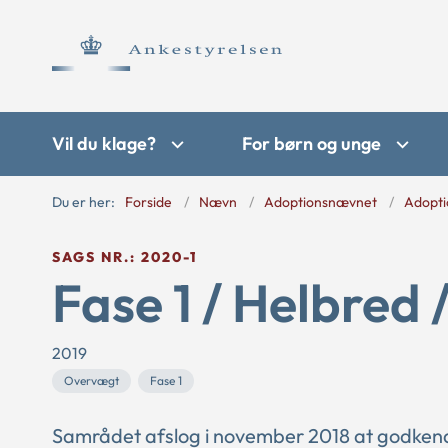
Vil du klage?
For børn og unge
Du er her:
Forside
Nævn
Adoptionsnævnet
Adopti
SAGS NR.: 2020-1
Fase 1 / Helbred 
2019
Overvægt
Fase 1
Samrådet afslog i november 2018 at godkende