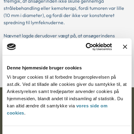
fremgik, at ansøgerinden ikke skulle gennemgå
strålebehandling eller kemoterapi, fordi tumoren var lille
(10 mm i diameter), og fordi der ikke var konstateret
spredning til lymfeknuderne.
Nævnet lagde derudover vægt på, at ansøgerindens
overdødelighed – ud fra objektive, individuelle beregninger
– ikke var betydelig. Sandsynligheden for, at ansøgerinden
vil dø af brystkræft i løbet af de næste 20 år var 0,8%
højere end for kvinder på samme alder i den generelle
Denne hjemmeside bruger cookies
danske befolkning.
Vi bruger cookies til at forbedre brugeroplevelsen på
ast.dk. Ved at tillade alle cookies giver du samtykke til, at
Ankestyrelsen samt tredjeparter anvender cookies på
hjemmesiden, blandt andet til indsamling af statistik. Du
Ankestyrelsen
kan altid ændre dit samtykke via
vores side om
Postadresse:
cookies
.
Nytorv 7, 2. sal
9000 Aalborg