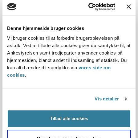
Hvis du ikke får en STU
Hvis kommune og klagenævn beslutter, at du ikke skal have
en STU, har du altid mulighed for at søge igen på et senere
tidspunkt. Der er ikke en tidsgrænse for, hvornår du kan
Denne hjemmeside bruger cookies
søge igen, men du kan søge, når der er nye oplysninger i din
Vi bruger cookies til at forbedre brugeroplevelsen på
sag - eksempelvis hvis du har været igennem et nyt forløb.
ast.dk. Ved at tillade alle cookies giver du samtykke til, at
Ankestyrelsen samt tredjeparter anvender cookies på
hjemmesiden, blandt andet til indsamling af statistik. Du
LÆS OM STU
kan altid ændre dit samtykke via
vores side om
cookies
.
Læs om Særligt tilrettelagt ungdomsuddannelse
(STU) på Børne- og Undervisnings-ministeriets
hjemmeside
Vis detaljer
STU
Tillad alle cookies