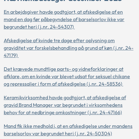
En arbejdsgiver havde godtgjort, at afskedigelse af en
mand en dag før påbegyndelse af barselsorlov ikke var
begrundet heri (j.nr. 24-54307)
Afskedigelse af kvinde tre dage efter oplysning om
graviditet var forskelsbehandling på grund af køn (j.nr. 24-
47179)
Det krævede mundtlige parts- og vidneforklaringer at
afklare, om en kvinde var blevet udsat for seksuel chikane
og repressalier i form af afskedigelse (j.nr. 24-58536)
Keramikvirksomhed havde godtgjort, at afskedigelse af
gravid Brand Manager var begrundet i virksomhedens
behov for at nedbringe omkostninger (j.nr. 24-47166)
Mand fik ikke medhold i, at en afskedigelse under mandens
barselsorlov var begrundet heri (j.nr. 24-50304)