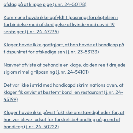
afslag på at klippe pige (j.nr. 24-50178)
Kommune havde ikke opfyldt tilpasningsforpligtelsen i
forbindelse med afskedigelse af kvinde med covid-19
senfølger (j.nr. 24-47235)
Klager havde ikke godtgjort, at han havde et handicap på
tidspunktet for afskedigelsen (j.nr. 23-53133)
Nævnet afviste at behandle en klage, da den reelt drejede
sig om rimelig tilpasning (j.nr. 24-54101)
Det var ikke i strid med handicapdiskriminationsloven, at
klager fik anvist et bestemt bord i en restaurant (j.nr. 24-
45199)
Klager havde ikke påvist faktiske omstændigheder for, at
han var blevet udsat for forskelsbehandling på grund af
handicap (j.nr. 24-50222)