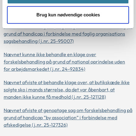
Formandsafgørelser december 2025
Brug kun nødvendige cookies
Nævnet afviste at genoptage sag om forskelsbehandling på
grund af handicap i forbindelse med faglig organisations
sagsbehandling (j.nr. 25-95007)
Nævnet kunne ikke behandle en klage over
forskelsbehandling på grund af national oprindelse uden
for arbejdsmarkedet (j.nr. 24-92834)
Nævnet afviste at behandle klage over, at butikskæde ikke
solgte sko i mands størrelse, da det var åbenbart, at
manden ikke kunne få medhold (j.nr. 25-121128)
Nævnet afviste at genoptage sag om forskelsbehandling på
grund af handicap ”by association” i forbindelse med
afskedigelse (j.nr. 25-127326)