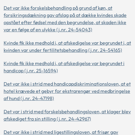
Det var ikke forskelsbehandling på grund af køn, at
forsikringsdækning gav afslag på at dække kvindes skade
opstået efter fødsel med den begrundelse, at skaden ikke
var en følge af en ulykke (j.nr. 24-54043)
Kvinde fik ikke medhold i, at afskedigelse var begrundet i, at
kvinden var under fertilitetsbehandling (j.nr. 24-54165)
Kvinde fik ikke medhold i, at afskedigelse var begrundet i
handicap (j.nr. 25-16594)
Det var ikke i strid med handicapdiskriminationsloven, at et
hotel krævede et gebyr for ekstrarengør ved medbringelse
af hund (j.nr. 24-47198)
Det var i strid med forskelsbehandlingsloven, at klager blev
afskediget fra sin stilling (j.nr. 24-42967)
Det var ikke i strid med ligestillingsloven, at frisør gav