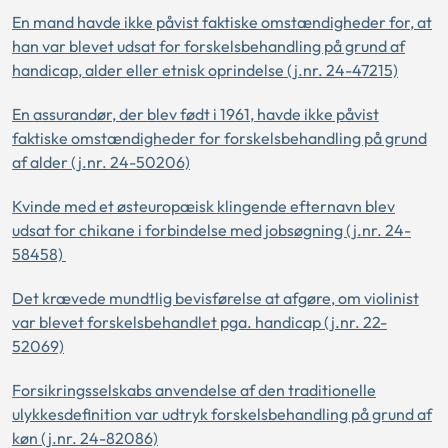
En mand havde ikke påvist faktiske omstændigheder for, at
han var blevet udsat for forskelsbehandling på grund af
handicap, alder eller etnisk oprindelse (j.nr. 24-47215)
En assurandør, der blev født i 1961, havde ikke påvist
faktiske omstændigheder for forskelsbehandling på grund
af alder (j.nr. 24-50206)
Kvinde med et østeuropæisk klingende efternavn blev
udsat for chikane i forbindelse med jobsøgning (j.nr. 24-
58458)
Det krævede mundtlig bevisførelse at afgøre, om violinist
var blevet forskelsbehandlet pga. handicap (j.nr. 22-
52069)
Forsikringsselskabs anvendelse af den traditionelle
ulykkesdefinition var udtryk forskelsbehandling på grund af
køn (j.nr. 24-82086)