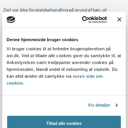
Det var ikke forskelsbehandling på grund af køn, at
forsikringsselskab gav afslag på at dække skade efter
graviditet uden for livmoderen (j.nr. 24-86818)
Det var ikke forskelsbehandling på grund af køn, at
Denne hjemmeside bruger cookies
forsikringsselskab gav afslag på at dække skade efter
Vi bruger cookies til at forbedre brugeroplevelsen på
graviditet uden for livmoderen (j.nr. 23-101598)
ast.dk. Ved at tillade alle cookies giver du samtykke til, at
Arbejdsgiver havde godtgjort, at afskedigelse af kvinde
Ankestyrelsen samt tredjeparter anvender cookies på
under barselsorlov ikke var begrundet heri (j.nr. 23-74192)
hjemmesiden, blandt andet til indsamling af statistik. Du
kan altid ændre dit samtykke via
vores side om
Arbejdsgiver havde ikke løftet bevisbyrden for, at
cookies
.
afskedigelse af far ikke var helt eller delvist begrundet i
farens kommende forældreorlov (j.nr. 24-6800)
Vis detaljer
Arbejdsgiver havde ikke godtgjort, at afskedigelse af far
ikke var helt eller delvist begrundet i farens kommende
forældreorlov (j.nr. 24-7703)
Tillad alle cookies