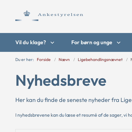
Vil du klage?
For børn og unge
Du er her:
Forside
Nævn
Ligebehandlingsnævnet
Nyhedsbreve
Her kan du finde de seneste nyheder fra Lig
I nyhedsbrevene kan du læse et resumé af de sager, vi ha