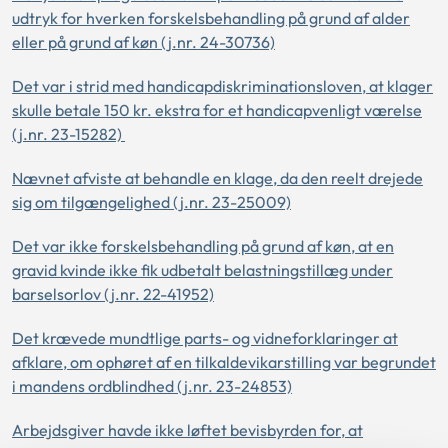
udtryk for hverken forskelsbehandling på grund af alder
eller på grund af køn (j.nr. 24-30736)
Det var i strid med handicapdiskriminationsloven, at klager
skulle betale 150 kr. ekstra for et handicapvenligt værelse
(j.nr. 23-15282)
Nævnet afviste at behandle en klage, da den reelt drejede
sig om tilgængelighed (j.nr. 23-25009)
Det var ikke forskelsbehandling på grund af køn, at en
gravid kvinde ikke fik udbetalt belastningstillæg under
barselsorlov (j.nr. 22-41952)
Det krævede mundtlige parts- og vidneforklaringer at
afklare, om ophøret af en tilkaldevikarstilling var begrundet
i mandens ordblindhed (j.nr. 23-24853)
Arbejdsgiver havde ikke løftet bevisbyrden for, at