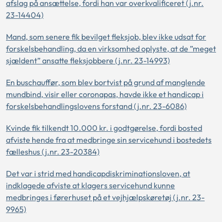
afslag på ansættelse, fordi han var overkvalificeret (j.nr.
23-14404)
Mand, som senere fik bevilget fleksjob, blev ikke udsat for
forskelsbehandling, da en virksomhed oplyste, at de ”meget
sjældent” ansatte fleksjobbere (j.nr. 23-14993)
En buschauffør, som blev bortvist på grund af manglende
mundbind, visir eller coronapas, havde ikke et handicap i
forskelsbehandlingslovens forstand (j.nr. 23-6086)
Kvinde fik tilkendt 10.000 kr. i godtgørelse, fordi bosted
afviste hende fra at medbringe sin servicehund i bostedets
fælleshus (j.nr. 23-20384)
Det var i strid med handicapdiskriminationsloven, at
indklagede afviste at klagers servicehund kunne
medbringes i førerhuset på et vejhjælpskøretøj (j.nr. 23-
9965)