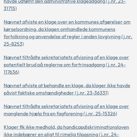
havde udtømt den administrative klageadgang (j.nr. 23-
31715)
Nævnet afviste en klage over en kommunes afgørelser om
kørselsordning, da klagen omhandlede kommunens
fortolkning og anvendelse af regler i anden lovgivning (j.nr.
25-8253)
Nævnet tiltrådte sekretariatets afvisning af en klage over
potentielt brud på reglerne om fortrinsadgang (j.nr. 24-
117636)
Nævnet afviste at behandle en klage, da klager ikke havde
påvist faktiske omstændigheder (j.nr. 23-36331)
Nævnet tiltrådte sekretariatets afvisning af en klage over
manglende hjælp fra en fagforening (j.nr. 25-15326)
Klager fik ikke medhold, da handicapdiskriminationsloven
ikke indebærer en pligt til rimelig tilpasning (j.nr. 24-