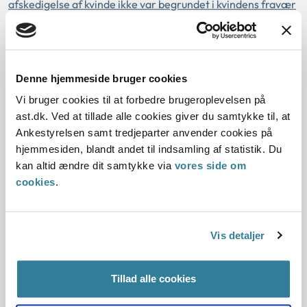
afskedigelse af kvinde ikke var begrundet i kvindens fravær
efter barselsloven (j.nr. 23-34143)
Nævnet afviste at behandle en klage over
forskelsbehandling på grund af seksuel orientering i
Denne hjemmeside bruger cookies
forbindelse med en kommunes sagsbehandling, da det
krævede mundtlige parts- og vidneforklaringer at afklare
Vi bruger cookies til at forbedre brugeroplevelsen på
dette spørgsmål (j.nr. 23-95140)
ast.dk. Ved at tillade alle cookies giver du samtykke til, at
Ankestyrelsen samt tredjeparter anvender cookies på
Kvinde, som havde en skizofrenidiagnose, blev ikke udsat
hjemmesiden, blandt andet til indsamling af statistik. Du
for forskelsbehandling under sit graviditetsforløb (j.nr. 23-
kan altid ændre dit samtykke via
vores side om
21678)
cookies
.
Klager havde ikke påvist faktiske omstændigheder for, at
hun var blevet udsat for forskelsbehandling og chikane på
Vis detaljer
grund af handicap (j.nr. 23-20271)
Der var behov for mundtlige parts- og vidneforklaringer
Tillad alle cookies
for at fastslå, om klager var blevet udsat for
forskelsbehandling på grund af handicap (j.nr. 23-14349)