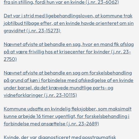
fra sin stilling, fordi hun var en kvinde (j.nr. 23-6062)
Det var i strid med ligebehandlingsloven, at kommune trak
jobtilbud tilbage efter, at en kvinde havde orienteret om sin
graviditet (j.nr. 23-15273)
Nævnet afviste at behandle en sag, hvor en mand fik afslag
på at være frivillig hos et krisecenter for kvinder (j.nr. 23-
2750)
Nævnet afviste at behandle en sag om forskelsbehandling
på grund af køn i forbindelse med afskedigelse af en kvinde
under barsel, da det krævede mundtlige parts- og
vidneforklaringer (j.nr. 23-10115)
Kommune udsatte en kvindelig fleksjobber, som maksimalt
kunne arbejde 16 timer ugentligt, for forskelsbehandling i
forbindelse med ansættelse (j.nr. 23-2689)
Kvinde, der var diagnosticeret med posstraumatisk