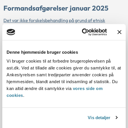
Formandsafgørelser januar 2025
Det var ikke forskelsbehandling på grund af etnisk
oprindelse, alder, handicap eller religion eller tro, at et
universitet ikke tilbød en kvinde en ph.d.-stilling (j.nr. 24-
99787)
Denne hjemmeside bruger cookies
Mand havde ikke påvist faktiske omstændigheder for, at
beklædningsregler hos virksomhed var udtryk for
Vi bruger cookies til at forbedre brugeroplevelsen på
forskelsbehandling på grund af køn (j.nr. 23-52725)
ast.dk. Ved at tillade alle cookies giver du samtykke til, at
Ankestyrelsen samt tredjeparter anvender cookies på
Nævnet afviste at behandle en klage, da det var åbenbart,
hjemmesiden, blandt andet til indsamling af statistik. Du
at klager ikke kunne få medhold (j.nr. 23-10025)
kan altid ændre dit samtykke via
vores side om
cookies
.
Nævnet afviste at behandle en klage om handicapadgang i
en kirke, da klagen reelt angik tilgængelighed (j.nr. 24-
104874)
Vis detaljer
Nævnet afviste at behandle en klage, da klager ikke havde