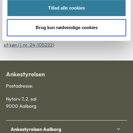
påvist faktiske omstændigheder (j.nr. 24-99719)
Tillad alle cookies
Nævnet afviste at behandle en klage, da klager ikke havde
påvist faktiske omstændigheder (j.nr. 24-99711)
Brug kun nødvendige cookies
En mand var ikke blevet bortvist fra sin stilling på grund af
sit køn (j.nr. 24-105222)
Ankestyrelsen
Postadresse:
Nytorv 7, 2. sal
9000 Aalborg
Ankestyrelsen Aalborg