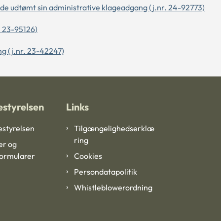
vde udtømt sin administrative klageadgang (j.nr. 24-92773)
. 23-95126)
g (j.nr. 23-42247)
styrelsen
Links
styrelsen
Tilgængelighedserklæ
ring
er og
formularer
Cookies
Persondatapolitik
Whistleblowerordning