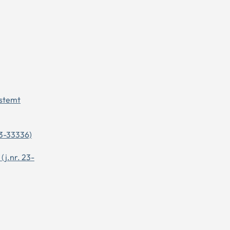
estemt
23-33336)
(j.nr. 23-