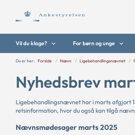
Vil du klage?
For børn og unge
Du er her:
Forside
Nævn
Ligebehandlingsnævnet
Nyhedsbrev mar
Ligebehandlingsnævnet har i marts afgjort 18 
retsinformation, hvor du også kan tilgå nævn
Nævnsmødesager marts 2025