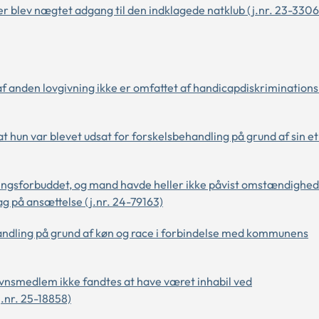
ger blev nægtet adgang til den indklagede natklub (j.nr. 23-330
f anden lovgivning ikke er omfattet af handicapdiskriminationsl
t hun var blevet udsat for forskelsbehandling på grund af sin e
ingsforbuddet, og mand havde heller ikke påvist omstændighede
ag på ansættelse (j.nr. 24-79163)
ndling på grund af køn og race i forbindelse med kommunens
nsmedlem ikke fandtes at have været inhabil ved
.nr. 25-18858)