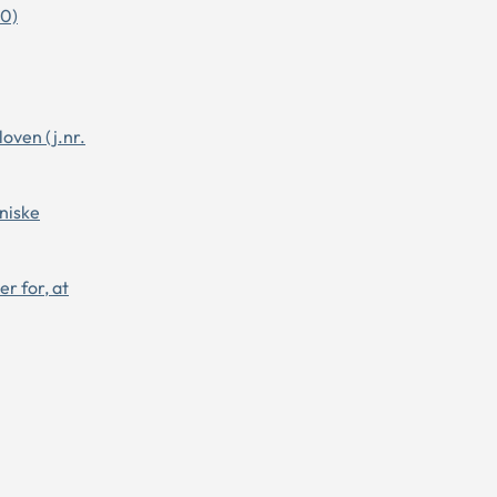
60)
oven (j.nr.
tniske
r for, at