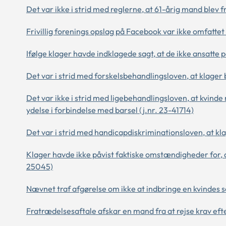
Det var ikke i strid med reglerne, at 61-årig mand blev fra
Frivillig forenings opslag på Facebook var ikke omfattet
Ifølge klager havde indklagede sagt, at de ikke ansatte p
Det var i strid med forskelsbehandlingsloven, at klager bl
Det var ikke i strid med ligebehandlingsloven, at kvin
ydelse i forbindelse med barsel (j.nr. 23-41714)
Det var i strid med handicapdiskriminationsloven, at kla
Klager havde ikke påvist faktiske omstændigheder for, at
25045)
Nævnet traf afgørelse om ikke at indbringe en kvindes 
Fratrædelsesaftale afskar en mand fra at rejse krav eft