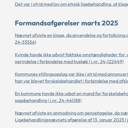
Det var i strid med lov om etnisk ligebehandling, at kla
Formandsafgørelser marts 2025
Nævnet afviste en klage, da anvendelse og fortolkning a
24-33556)
Kvinde havde ikke påvist faktiske omstændigheder for, a
oprindelse i forbindelse med huskøb (j.nr. 24-122449)
Kommunes stillingsopslag var ikke i strid med annoncer
han var blevet forskelsbehandlet i forbindelse med afsl
En kommune havde ikke udsat en mand for forskelsbeha
sagsbehandling (j.nr. 24-44088)
Nævnet afviste en anmodning om genoptagelse, da næv
Ligebehandlingsnævnets afgørelse af 13. januar 2025 (j