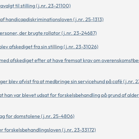
valgt til stilling (j.nr. 23-21100)
 af handicapdiskriminationsloven (j.nr. 25-1313)
ersoner, der brugte rollator (j.nr. 23-24687)
ev afskediget fra sin stilling (j.nr. 23-31026)
de med afskediget efter at have fremsat krav om overenskomstb
ger blev afvist fra at medbringe sin servicehund på café (j.nr. 
 han var blevet udsat for forskelsbehandling på grund af alder 
sag for domstolene (j.nr. 25-4806)
er forskelsbehandlingsloven (j.nr. 23-33172)