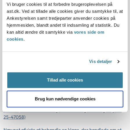
klager fik afslag på at holde kat i sin almene lejebolig (j.nr.
Vi bruger cookies til at forbedre brugeroplevelsen på
25-98098)
ast.dk. Ved at tillade alle cookies giver du samtykke til, at
Ankestyrelsen samt tredjeparter anvender cookies på
Nævnet havde ikke stedlig kompetence til at behandle
hjemmesiden, blandt andet til indsamling af statistik. Du
klage over udtalelse fremsat af et udenlandsk hotels
kan altid ændre dit samtykke via
vores side om
medarbejder (j.nr. 25-79018)
cookies
.
Formandsafgørelser oktober 2025
Vis detaljer
Nævnet afviste at behandle klage over boligselskab, da der
ikke var oplysninger i sagen, der tydede på, at kvinde var
Tillad alle cookies
blevet udsat for forskelsbehandling og chikane på grund af
sin etniske oprindelse (j.nr. 25-79043)
Brug kun nødvendige cookies
Nævnet afviste at behandle en klage, der handlede om et
forhold, som nævnet tidligere havde taget stilling til (j.nr.
25-47058)
Nævnet afviste at behandle en klage, der handlede om et