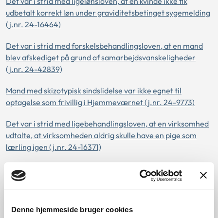
Det var i strid med ligelønsloven, at en kvinde ikke fik
udbetalt korrekt løn under graviditetsbetinget sygemelding
(j.nr. 24-16464)
Det var i strid med forskelsbehandlingsloven, at en mand
blev afskediget på grund af samarbejdsvanskeligheder
(j.nr. 24-42839)
Mand med skizotypisk sindslidelse var ikke egnet til
optagelse som frivillig i Hjemmeværnet (j.nr. 24-9773)
Det var i strid med ligebehandlingsloven, at en virksomhed
udtalte, at virksomheden aldrig skulle have en pige som
lærling igen (j.nr. 24-16371)
Det var ikke i strid med handicapdiskriminationsloven, at
klager fik afslag på at holde kat i sin almene lejebolig (j.nr.
24-84556)
Denne hjemmeside bruger cookies
Det var ikke i strid med handicapdiskriminationsloven, at