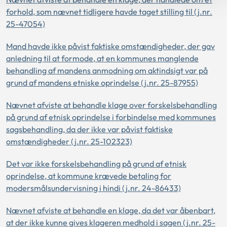
forhold, som nævnet tidligere havde taget stilling til (j.nr.
25-47054)
Mand havde ikke påvist faktiske omstændigheder, der gav
anledning til at formode, at en kommunes manglende
behandling af mandens anmodning om aktindsigt var på
grund af mandens etniske oprindelse (j.nr. 25-87955)
Nævnet afviste at behandle klage over forskelsbehandling
på grund af etnisk oprindelse i forbindelse med kommunes
sagsbehandling, da der ikke var påvist faktiske
omstændigheder (j.nr. 25-102323)
Det var ikke forskelsbehandling på grund af etnisk
oprindelse, at kommune krævede betaling for
modersmålsundervisning i hindi (j.nr. 24-86433)
Nævnet afviste at behandle en klage, da det var åbenbart,
at der ikke kunne gives klageren medhold i sagen (j.nr. 25-