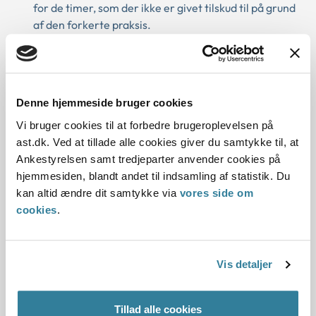
for de timer, som der ikke er givet tilskud til på grund
af den forkerte praksis.
I nogle af de sager, som eventuelt skal genoptages, vil
kravet på yderligere tilskud til personlig assistance kunne
være helt eller delvist forældet.
Denne hjemmeside bruger cookies
Ankestyrelsen orienterer kommunerne om vores
Vi bruger cookies til at forbedre brugeroplevelsen på
praksisændring. De enkelte kommuner skal herefter
ast.dk. Ved at tillade alle cookies giver du samtykke til, at
vurdere, om de kan identificere sagerne, eller om de skal
Ankestyrelsen samt tredjeparter anvender cookies på
vejlede lokalt om muligheden for at søge genoptagelse.
hjemmesiden, blandt andet til indsamling af statistik. Du
kan altid ændre dit samtykke via
vores side om
cookies
.
Borgere må kontakte os
Ankestyrelsen genoptager de sager, som vi kan identificere
ved en søgning i vores journalsystemer. Da vi ikke er sikre
Vis detaljer
på, at alle relevante sager kan findes på denne måde, kan
borgere der mener, at deres sag skal genoptages, kontakte
Tillad alle cookies
os.