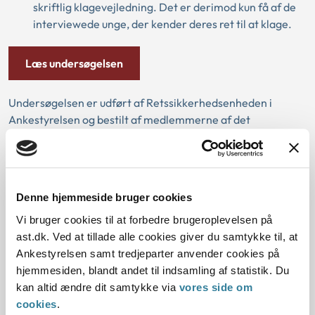
skriftlig klagevejledning. Det er derimod kun få af de
interviewede unge, der kender deres ret til at klage.
Læs undersøgelsen
Undersøgelsen er udført af Retssikkerhedsenheden i
Ankestyrelsen og bestilt af medlemmerne af det
rådgivende organ, som består af repræsentanter fra:
Kommunernes Landsforening
Dansk Socialrådgiverforening
Denne hjemmeside bruger cookies
Danske Handicaporganisationer
Vi bruger cookies til at forbedre brugeroplevelsen på
Børnerådet
ast.dk. Ved at tillade alle cookies giver du samtykke til, at
Ankestyrelsen samt tredjeparter anvender cookies på
JUSTITIA
hjemmesiden, blandt andet til indsamling af statistik. Du
Den Uvildige Konsulentordning på Handicapområdet
kan altid ændre dit samtykke via
vores side om
Institut for Menneskerettigheder
cookies
.