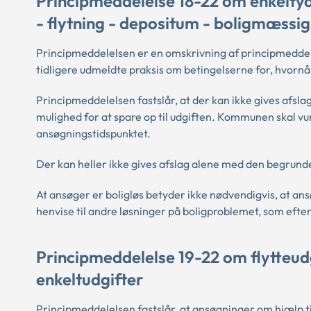
Principmeddelelse 18-22 om enkeltyd
- flytning - depositum - boligmæssig
Principmeddelelsen er en omskrivning af principmeddelel
tidligere udmeldte praksis om betingelserne for, hvornår 
Principmeddelelsen fastslår, at der kan ikke gives afsla
mulighed for at spare op til udgiften. Kommunen skal 
ansøgningstidspunktet.
Der kan heller ikke gives afslag alene med den begrundel
At ansøger er boligløs betyder ikke nødvendigvis, at ansø
henvise til andre løsninger på boligproblemet, som efte
Principmeddelelse 19-22 om flytteudgi
enkeltudgifter
Principmeddelelsen fastslår, at ansøgninger om hjælp ti