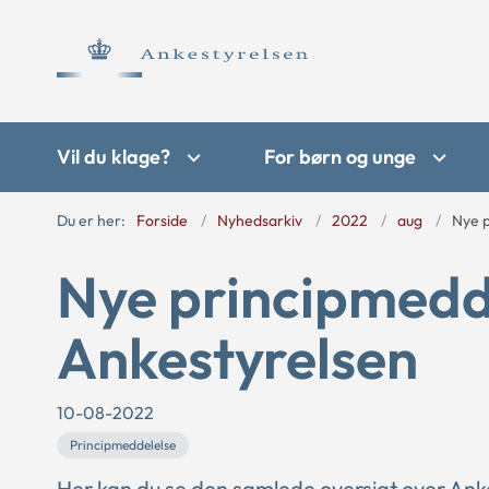
Vil du klage?
For børn og unge
Du er her:
Forside
Nyhedsarkiv
2022
aug
Nye p
Nye principmedde
Ankestyrelsen
10-08-2022
Principmeddelelse
Her kan du se den samlede oversigt over Ank