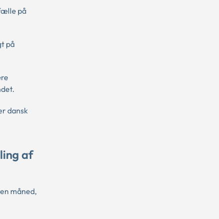
fælle på
gt på
ære
ndet.
er dansk
ling af
 den måned,