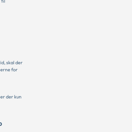
til
d, skal der
merne for
 er der kun
b