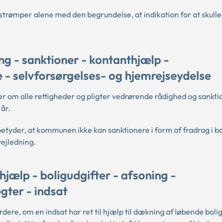
strømper alene med den begrundelse, at indikation for at skull
g - sanktioner - kontanthjælp -
- selvforsørgelses- og hjemrejseydelse
er om alle rettigheder og pligter vedrørende rådighed og sankti
år.
betyder, at kommunen ikke kan sanktionere i form af fradrag i b
vejledning.
jælp - boligudgifter - afsoning -
gter - indsat
ere, om en indsat har ret til hjælp til dækning af løbende bolig