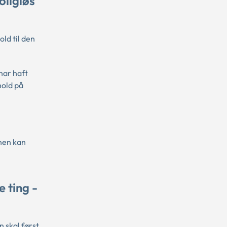
oligløs
ld til den
har haft
hold på
unen kan
e ting -
 skal først