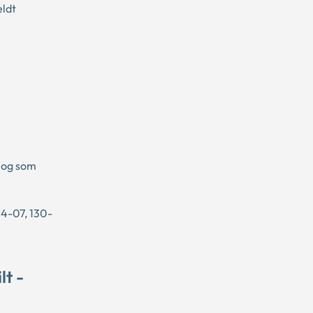
eldt
, og som
4-07, 130-
lt -