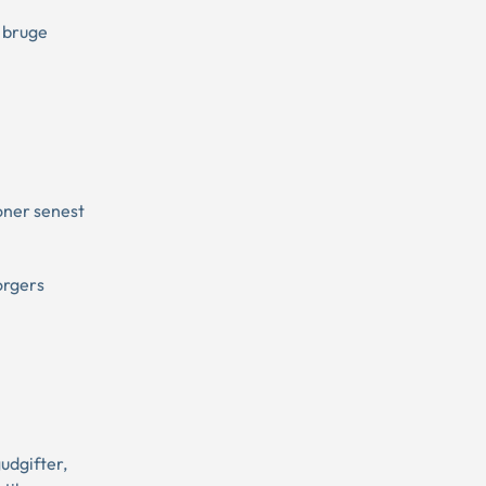
e bruge
oner senest
orgers
udgifter,