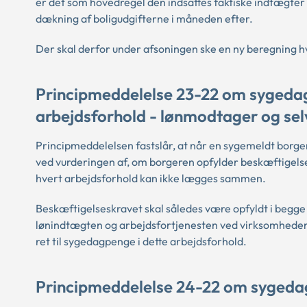
er det som hovedregel den indsattes faktiske indtægter u
dækning af boligudgifterne i måneden efter.
Der skal derfor under afsoningen ske en ny beregning 
Principmeddelelse 23-22 om sygedag
arbejdsforhold - lønmodtager og se
Principmeddelelsen fastslår, at når en sygemeldt borg
ved vurderingen af, om borgeren opfylder beskæftigelse
hvert arbejdsforhold kan ikke lægges sammen.
Beskæftigelseskravet skal således være opfyldt i begge
lønindtægten og arbejdsfortjenesten ved virksomheden. 
ret til sygedagpenge i dette arbejdsforhold.
Principmeddelelse 24-22 om sygedag