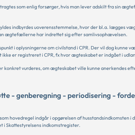
ragtes som enlig forsørger, hvis man lever adskilt fra sin ægte
skyldes indbyrdes uoverensstemmelse, hvor der bl.a. lægges væ
dan ægtefællerne har indrettet sig efter samlivsophævelsen.
spunkt i oplysningerne om civilstand i CPR. Der vil dog kunne v
t ikke er registreret i CPR, fx hvor ægteskabet er indgået i udla
ger konkret vurderes, om ægteskabet ville kunne anerkendes eft
te - genberegning - periodisering - forde
t som hovedregel indgår i opgørelsen af husstandsindkomsten i
t i Skattestyrelsens indkomstregister.