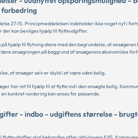
elser - uudnyttet opsparingsmulighed – b
 forbedring
se 27-15. Principmeddelelsen indeholder ikke noget nyt i forho
der kan bevilges hjælp til flytteudgifter.
g på hjælp til flytning alene med den begrundelse, at ansøgeren 
vurdere ansøgningen på baggrund af ansøgerens økonomiske for
se, at ansøger selv er skyld i at være uden bolig.
ger har ret til hjælp til at flytte ind i den ansøgte bolig. Komm
r en konkret vurdering kan anses for passende.
fter - indbo - udgiftens størrelse - brugt
l flytteudgifter skal behandles efter aktivlovens § 85. Kommunen