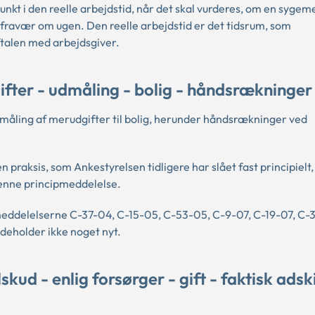
nkt i den reelle arbejdstid, når det skal vurderes, om en sygem
 fravær om ugen. Den reelle arbejdstid er det tidsrum, som
aftalen med arbejdsgiver.
fter - udmåling - bolig - håndsrækninger
måling af merudgifter til bolig, herunder håndsrækninger ved
en praksis, som Ankestyrelsen tidligere har slået fast principielt
denne principmeddelelse.
eddelelserne C-37-04, C-15-05, C-53-05, C-9-07, C-19-07, C-3
ndeholder ikke noget nyt.
ud - enlig forsørger - gift - faktisk adski