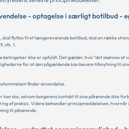
ndelse - optagelse i særligt botilbud - 
l, skal flyttes til et længerevarende botilbud, skal en række stre
, stk. 1.
se betingelser ikke er opfyldt. Det gælder, hvis ”det skønnes at 
ighederne for at den pågældende kan bevare tilknytning til sin
estemmelsen finder anvendelse.
ner kan ske, selvom borgerens kontakt til sine pårørende ikke for
dring af praksis. Videre behandler principmeddelelsen, hvornår 
tning til pårørende.