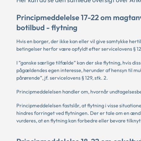
Principmeddelelse 17-22 om magtanve
botilbud - flytning
Hvis en borger, der ikke kan eller vil give samtykke herti
betingelser herfor være opfyldt efter servicelovens § 129
I ”ganske særlige tilfælde” kan der ske flytning, hvis dis
pågældendes egen interesse, herunder af hensyn til mul
pårørende”, jf. servicelovens § 129, stk. 2.
Principmeddelelsen handler om, hvornår undtagelsesb
Principmeddelelsen fastslår, at flytning i visse situatio
hindres forringet ved flytningen. Der er tale om en æn
vurderes, at en flytning kan forbedre eller bevare tilkny