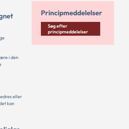
Principmeddelelser
egnet
Søg efter
principmeddelelser
nge
være i den
e
bedres eller
det kan