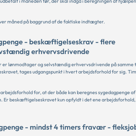
dbetalt i måneden før, der skal indgå i beregningen af hjælpen 
hver måned på baggrund af de faktiske indtægter.
penge - beskæftigelseskrav - flere
lvstændig erhvervsdrivende
er er lønmodtager og selvstændig erhvervsdrivende på samme ti
skravet, tages udgangspunkt i hvert arbejdsforhold for sig. Ti
 arbejdsforhold for, at der både kan beregnes sygedagpenge af
Er beskæftigelseskravet kun opfyldt i det ene arbejdsforhold,
penge - mindst 4 timers fravær - fleksjo