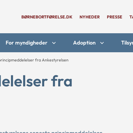
BØRNEBORTFØRELSE.DK
NYHEDER
PRESSE
T
For myndigheder
Adoption
Tilsy
rincipmeddelelser fra Ankestyrelsen
lelser fra
estyrelsens seneste principmeddelelser.