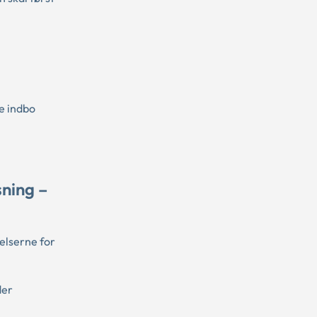
.
e indbo
ning –
elserne for
der