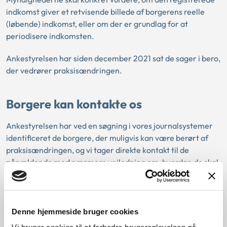
indkomst giver et retvisende billede af borgerens reelle
(løbende) indkomst, eller om der er grundlag for at
periodisere indkomsten.
Ankestyrelsen har siden december 2021 sat de sager i bero,
der vedrører praksisændringen.
Borgere kan kontakte os
Ankestyrelsen har ved en søgning i vores journalsystemer
identificeret de borgere, der muligvis kan være berørt af
praksisændringen, og vi tager direkte kontakt til de
pågældende med nærmere vejledning om, hvordan de skal
forholde sig.
Hvis du mener, at spørgsmålet kan være relevant for en
afgørelse, der er truffet over for dig, og du ikke hører fra os,
Denne hjemmeside bruger cookies
kan du kontakte os. Vi vil da tage stilling til, om der er