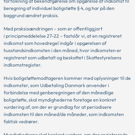
fortolkning af bekendtgørelse om opgørelse af indkomst til
beregning af individuel boligstøtte § 4, og har på den
baggrund ændret praksis.
Med praksisændringen – som er offentliggjort
i principmeddelelse 27-22 – fastslår vi, at en registreret
indkomst som hovedregel indgår i opgørelsen af
husstandsindkomsten i den måned, hvor indkomsten er
registreret som udbetalt og beskattet i Skattestyrelsens
indkomstregister.
Hvis boligstøttemodtageren kommer med oplysninger til de
indkomster, som Udbetaling Danmark anvender i
forbindelse med genberegningen af den månedlige
boligstøtte, skal myndighederne foretage en konkret
vurdering af, om der er grundlag for at periodisere
indkomsten til den måned/de måneder, som indkomsten
faktisk vedrører.
Myndighederne skal konkret vurdere, om den registrerede