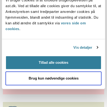
Vi bruger cookies til at forbedre brugeroplevelsen på
grundlag for at genoptage din sag.
ast.dk. Ved at tillade alle cookies giver du samtykke til, at
Ankestyrelsen samt tredjeparter anvender cookies på
Der kan være sager, hvor et krav er forældet.
hjemmesiden, blandt andet til indsamling af statistik. Du
kan altid ændre dit samtykke via
vores side om
cookies
.
Tilmeld dig nyhedsbrev
Vis detaljer
Tillad alle cookies
Principmeddelelser
Brug kun nødvendige cookies
Søg efter principmeddelelser