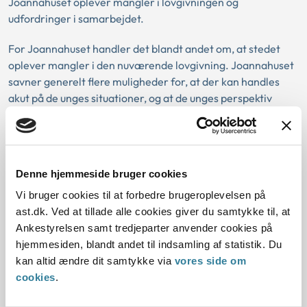
Joannahuset oplever mangler i lovgivningen og
udfordringer i samarbejdet.
For Joannahuset handler det blandt andet om, at stedet
oplever mangler i den nuværende lovgivning. Joannahuset
savner generelt flere muligheder for, at der kan handles
akut på de unges situationer, og at de unges perspektiv
spiller en større rolle i sagsbehandlingen. Derudover
savner Joannahuset mulighed for, at de unge kan have husly
hos Joannahuset i mere end syv dage, samt at unge kan
være anonyme i op til 48 timer, når de efterspørger husly
Denne hjemmeside bruger cookies
hos Joannahuset.
Vi bruger cookies til at forbedre brugeroplevelsen på
For kommunerne handler det om, at der er behov for mere
ast.dk. Ved at tillade alle cookies giver du samtykke til, at
afklaring af Joannahusets rolle i samarbejdet om de unges
Ankestyrelsen samt tredjeparter anvender cookies på
situationer. Blandt andet har kommunerne blandede
hjemmesiden, blandt andet til indsamling af statistik. Du
erfaringer med Joannahusets bisidderfunktion, hvor de
kan altid ændre dit samtykke via
vores side om
oplever, at Joannahusets medarbejdere bliver
cookies
.
overinvolverede i de unges sager, og at dette kan gøre det