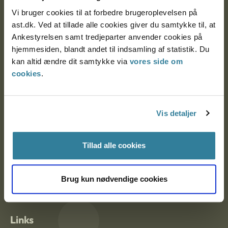
Vi bruger cookies til at forbedre brugeroplevelsen på
ast.dk. Ved at tillade alle cookies giver du samtykke til, at
Ankestyrelsen Aalborg
Ankestyrelsen samt tredjeparter anvender cookies på
hjemmesiden, blandt andet til indsamling af statistik. Du
Ankestyrelsen København
kan altid ændre dit samtykke via
vores side om
cookies
.
EAN: 57 98 000 35 48 21
CVR: 1007 4002
Vis detaljer
Tillad alle cookies
Om Ankestyrelsen
Om Ankestyrelsen
Brug kun nødvendige cookies
Blanketter og kontaktformularer
Links