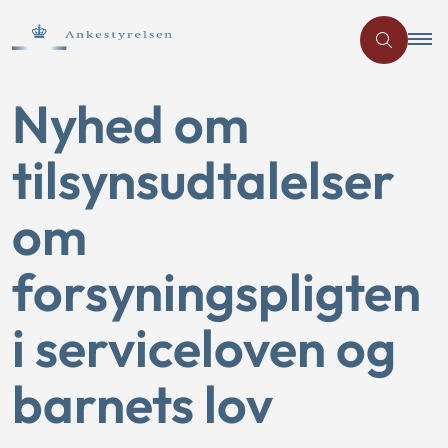
Nyhed om
tilsynsudtalelser
om
forsyningspligten
i serviceloven og
barnets lov