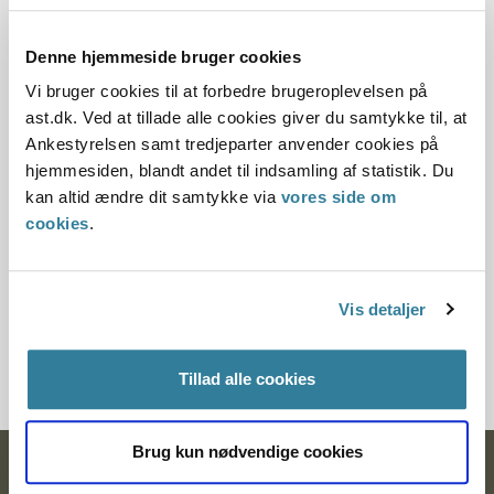
kommuner for at se, om de pågældende kommuner lever
op til forsyningspligten i serviceloven og barnets lov.
Denne hjemmeside bruger cookies
Vi bruger cookies til at forbedre brugeroplevelsen på
Du kan læse den generelle udtalelse og de konkrete
ast.dk. Ved at tillade alle cookies giver du samtykke til, at
udtalelser her:
Ankestyrelsen samt tredjeparter anvender cookies på
hjemmesiden, blandt andet til indsamling af statistik. Du
Tilsynets udtalelser
kan altid ændre dit samtykke via
vores side om
cookies
.
Vis detaljer
Tilmeld dig nyhedsbrev
Tillad alle cookies
Brug kun nødvendige cookies
Ankestyrelsen