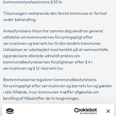
kommunestyrelseslovens § 50 b.
Tilsynssagen vedrørende den femte kommune er fortsat
under behandling.
Ankestyrelsens tilsyn har samme dag sendt en generel
udtalelse om kommunernes forsyningspligt efter
serviceloven og barnets lov til alle landets kommuner.
Udtalelsen er udarbejdet med henblik på at sammenfatte
og præcisere allerede udmeldt praksis om
kommunalbestyrelsernes forpligtelser efter § 4 i
serviceloven og § 12 i barnets lov.
Bestemmelserne regulerer kommunalbestyrelsens
forsyningspligt efter serviceloven og barnets lov og gælder
i alle tilfælde, hvor kommunen træffer afgørelse om
bevilling af tilbud efter de to lovgivninger.
I 2. halvår 2025 vil Ankestyrelsens tilsyn på baggrund af
udtalelsen foretage en stikprøvekontrol af udvalgte