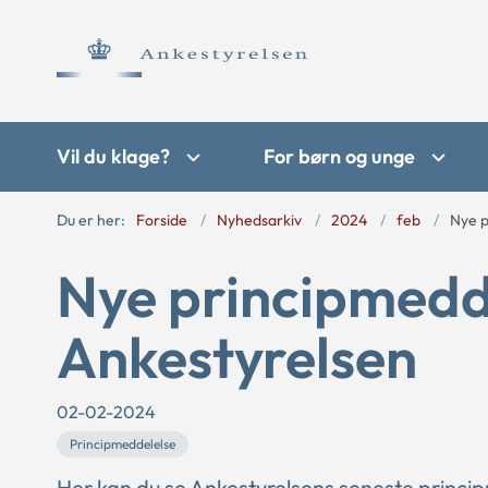
Vil du klage?
For børn og unge
Du er her:
Forside
Nyhedsarkiv
2024
feb
Nye p
Nye principmedde
Ankestyrelsen
02-02-2024
Principmeddelelse
Her kan du se Ankestyrelsens seneste princi