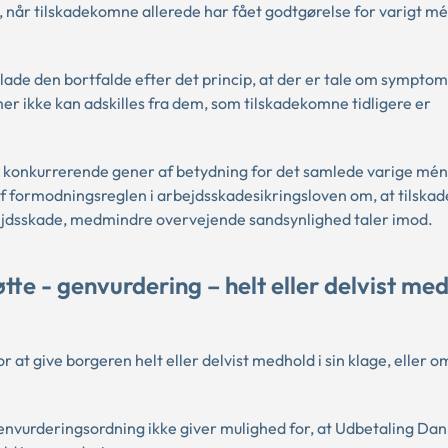
, når tilskadekomne allerede har fået godtgørelse for varigt mé
 lade den bortfalde efter det princip, at der er tale om symptom
ikke kan adskilles fra dem, som tilskadekomne tidligere er
r konkurrerende gener af betydning for det samlede varige mén,
af formodningsreglen i arbejdsskadesikringsloven om, at tilsk
ejdsskade, medmindre overvejende sandsynlighed taler imod.
te - genvurdering – helt eller delvist me
at give borgeren helt eller delvist medhold i sin klage, eller o
genvurderingsordning ikke giver mulighed for, at Udbetaling Da