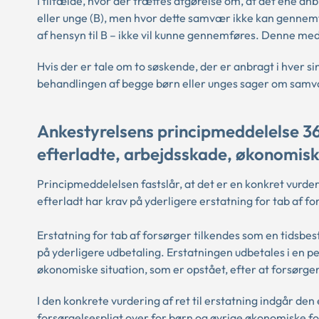
I tilfælde, hvor der træffes afgørelse om, at det ene a
eller unge (B), men hvor dette samvær ikke kan gennem
af hensyn til B – ikke vil kunne gennemføres. Denne med
Hvis der er tale om to søskende, der er anbragt i hver
behandlingen af begge børn eller unges sager om samv
Ankestyrelsens principmeddelelse 36
efterladte, arbejdsskade, økonomisk
Principmeddelelsen fastslår, at det er en konkret vurder
efterladt har krav på yderligere erstatning for tab af fo
Erstatning for tab af forsørger tilkendes som en tidsbe
på yderligere udbetaling. Erstatningen udbetales i en p
økonomiske situation, som er opstået, efter at forsørg
I den konkrete vurdering af ret til erstatning indgår de
forsørgelsespligt over for børn og øvrige økonomiske f