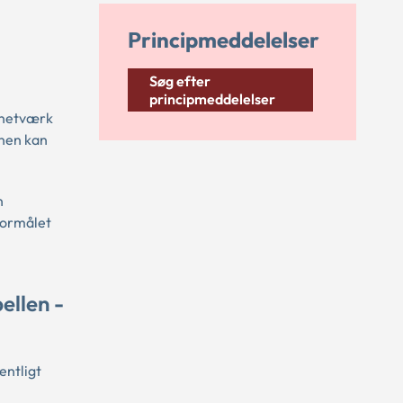
Principmeddelelser
Søg efter
principmeddelelser
 netværk
unen kan
n
formålet
ellen -
entligt