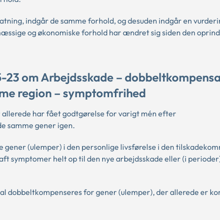
tatning, indgår de samme forhold, og desuden indgår en vurderi
æssige og økonomiske forhold har ændret sig siden den oprind
5-23 om Arbejdsskade – dobbeltkompensa
me region – symptomfrihed
allerede har fået godtgørelse for varigt mén efter
 de samme gener igen.
e gener (ulemper) i den personlige livsførelse i den tilskadeko
ft symptomer helt op til den nye arbejdsskade eller (i perioder
kal dobbeltkompenseres for gener (ulemper), der allerede er k