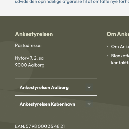
udvide den oprindelige afgørelse til at omfatte nye for
Ankestyrelsen
Om Anke
Postadresse:
Om Anke
Blankett
Nytorv 7, 2. sal
kontakt
9000 Aalborg
Ankestyrelsen Aalborg
Ankestyrelsen København
EAN: 57 98 000 35 48 21