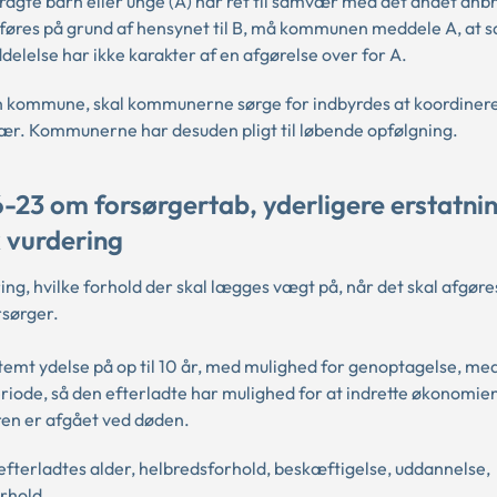
nbragte barn eller unge (A) har ret til samvær med det andet anb
føres på grund af hensynet til B, må kommunen meddele A, at
delelse har ikke karakter af en afgørelse over for A.
 sin kommune, skal kommunerne sørge for indbyrdes at koordiner
ær. Kommunerne har desuden pligt til løbende opfølgning.
-23 om forsørgertab, yderligere erstatnin
 vurdering
ing, hvilke forhold der skal lægges vægt på, når det skal afgøre
rsørger.
stemt ydelse på op til 10 år, med mulighed for genoptagelse, me
eriode, så den efterladte har mulighed for at indrette økonomie
eren er afgået ved døden.
n efterladtes alder, helbredsforhold, beskæftigelse, uddannelse,
orhold.