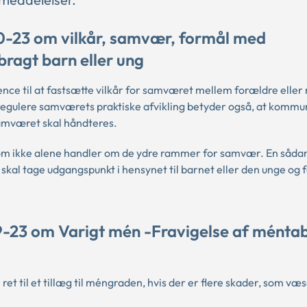
0-23 om vilkår, samvær, formål med
bragt barn eller ung
ce til at fastsætte vilkår for samværet mellem forældre eller
regulere samværets praktiske afvikling betyder også, at komm
samværet skal håndteres.
 som ikke alene handler om de ydre rammer for samvær. En såda
skal tage udgangspunkt i hensynet til barnet eller den unge og 
-23 om Varigt mén -Fravigelse af méntab
et til et tillæg til méngraden, hvis der er flere skader, som væs