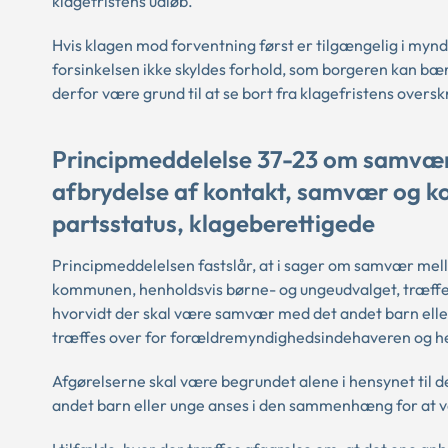
klagefristens udløb.
Hvis klagen mod forventning først er tilgængelig i mynd
forsinkelsen ikke skyldes forhold, som borgeren kan bæ
derfor være grund til at se bort fra klagefristens oversk
Principmeddelelse 37-23 om samvær 
afbrydelse af kontakt, samvær og k
partsstatus, klageberettigede
Principmeddelelsen fastslår, at i sager om samvær mell
kommunen, henholdsvis børne- og ungeudvalget, træffe 
hvorvidt der skal være samvær med det andet barn elle
træffes over for forældremyndighedsindehaveren og henh
Afgørelserne skal være begrundet alene i hensynet til 
andet barn eller unge anses i den sammenhæng for at