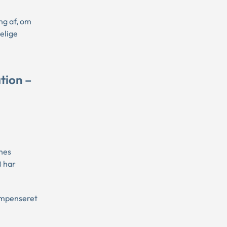
ng af, om
elige
tion –
mnes
) har
ompenseret