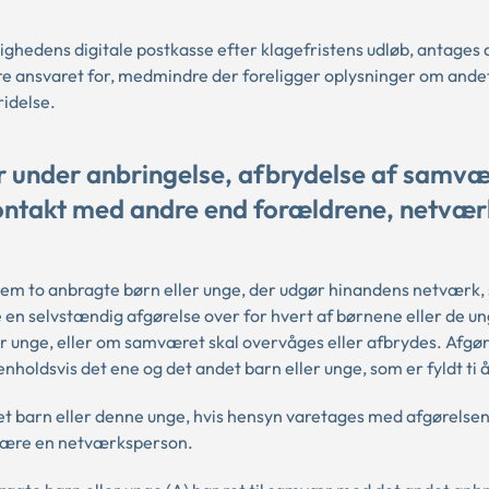
ighedens digitale postkasse efter klagefristens udløb, antages d
re ansvaret for, medmindre der foreligger oplysninger om andet
ridelse.
under anbringelse, afbrydelse af samvæ
ontakt med andre end forældrene, netvær
em to anbragte børn eller unge, der udgør hinandens netværk, 
en selvstændig afgørelse over for hvert af børnene eller de u
r unge, eller om samværet skal overvåges eller afbrydes. Afgø
oldsvis det ene og det andet barn eller unge, som er fyldt ti 
det barn eller denne unge, hvis hensyn varetages med afgørelsen
 være en netværksperson.