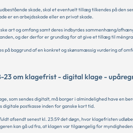
rudbestående skade, skal et eventuelt tillæg tilkendes på den s
de er en arbejdsskade eller en privat skade.
cinske art og omfang samt deres indbyrdes sammenhæng/afhæn
anden, og der derfor er grundlag for at give et tillæg til méngr
ttes på baggrund af en konkret og skønsmæssig vurdering af omf
23 om klagefrist - digital klage - upåreg
age, som sendes digitalt, må borger i almindelighed have en ber
 digitale postkasse inden for ganske kort tid.
fuldt afsendt senest kl. 23:59 det døgn, hvor klagefristen udløb
orgeren kan gå ud fra, at klagen var tilgængelig for myndigheden