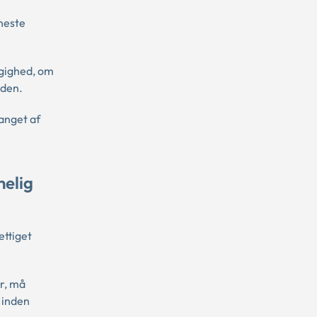
eneste
gighed, om
aden.
anget af
nelig
ettiget
er, må
 inden