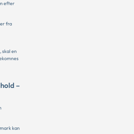
n efter
er fra
 skal en
adekomnes
dhold –
m
nmark kan