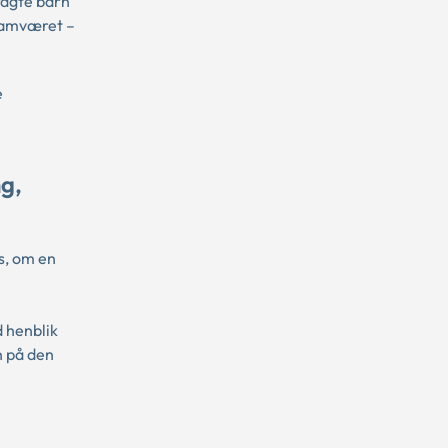
ragte barn
 samværet –
e
g,
s, om en
d henblik
n på den