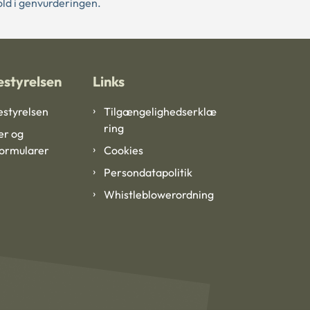
hold i genvurderingen.
styrelsen
Links
styrelsen
Tilgængelighedserklæ
ring
er og
formularer
Cookies
Persondatapolitik
Whistleblowerordning