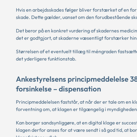
Hvis en arbejdsskades følger bliver forstærket af en fo
skade. Dette gælder, uanset om den forudbestående ska
Det beror på en konkret vurdering af skadernes medi
det er godtgjort, at skaderne væsentligt forstærker hin
Størrelsen af et eventuelt tillæg til méngraden fastsæ
det yderligere funktionstab.
Ankestyrelsens principmeddelelse 38-
forsinkelse – dispensation
Principmeddelelsen faststår, at når der er tale om en kl
forventning om, at klagen er tilgængelig i myndighedens
Kan borger sandsynliggøre, at en digital klage er succes
klagen derfor anses for at være sendt i så god tid, at b