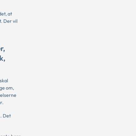
et, at
. Der vil
r,
k,
skal
nge om,
relserne
år.
. Det