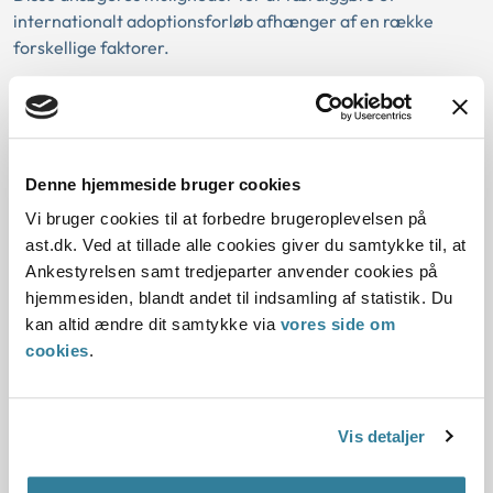
internationalt adoptionsforløb afhænger af en række
forskellige faktorer.
Det vil blandt andet afhænge af, hvilken struktur disse
adoptioner vil skulle afsluttes i efter DIA’s ophør, da de
almindelige ventetider i et internationalt adoptionsforløb
rækker ud over DIA’s forventede afviklingsperiode. Det vil
Denne hjemmeside bruger cookies
også afhænge af, om DIA’s nuværende samarbejdsparter i
Vi bruger cookies til at forbedre brugeroplevelsen på
afgiverlandene vil fortsætte samarbejdet med DIA i
ast.dk. Ved at tillade alle cookies giver du samtykke til, at
afviklingsperioden eller med en potentiel anden aktør efter
Ankestyrelsen samt tredjeparter anvender cookies på
DIA’s ophør.
hjemmesiden, blandt andet til indsamling af statistik. Du
kan altid ændre dit samtykke via
vores side om
Ankestyrelsen har orienteret DIA´s samarbejdsparter og
cookies
.
de relevante myndigheder i disse lande om den aktuelle
situation.
Vis detaljer
Læs tidligere nyhed om status her