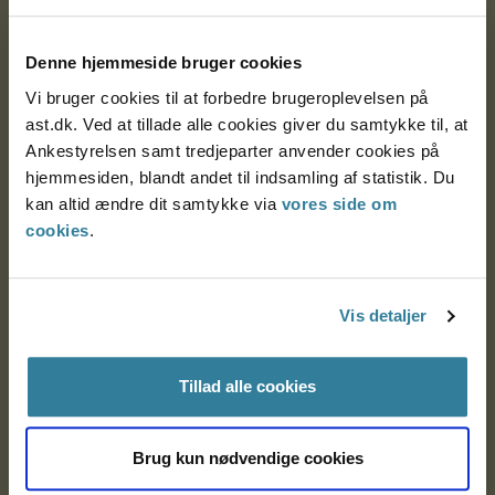
Postadresse:
Denne hjemmeside bruger cookies
Nytorv 7, 2. sal
Vi bruger cookies til at forbedre brugeroplevelsen på
9000 Aalborg
ast.dk. Ved at tillade alle cookies giver du samtykke til, at
Ankestyrelsen samt tredjeparter anvender cookies på
hjemmesiden, blandt andet til indsamling af statistik. Du
Ankestyrelsen Aalborg
kan altid ændre dit samtykke via
vores side om
cookies
.
Ankestyrelsen København
Vis detaljer
EAN: 57 98 000 35 48 21
CVR: 1007 4002
Tillad alle cookies
Brug kun nødvendige cookies
Om Ankestyrelsen