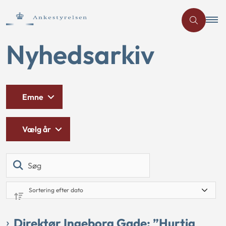
Nyhedsarkiv
Emne
Vælg år
Søg
Direktør Ingeborg Gade: ”Hurtig