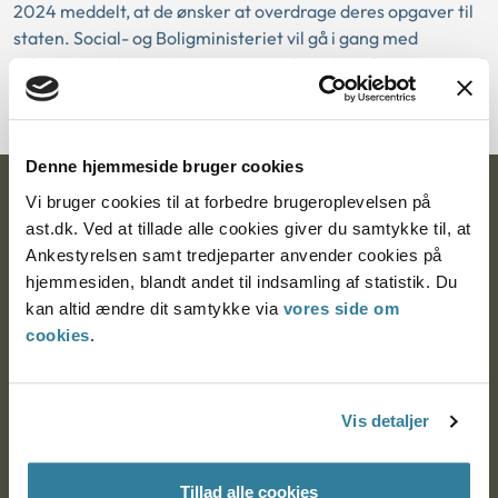
2024 meddelt, at de ønsker at overdrage deres opgaver til
staten. Social- og Boligministeriet vil gå i gang med
arbejdet med at muliggøre en overdragelse af opgaverne til
Ankestyrelsen.
Denne hjemmeside bruger cookies
Ankestyrelsen
Vi bruger cookies til at forbedre brugeroplevelsen på
ast.dk. Ved at tillade alle cookies giver du samtykke til, at
Postadresse:
Ankestyrelsen samt tredjeparter anvender cookies på
hjemmesiden, blandt andet til indsamling af statistik. Du
Nytorv 7, 2. sal
kan altid ændre dit samtykke via
vores side om
9000 Aalborg
cookies
.
Ankestyrelsen Aalborg
Vis detaljer
Ankestyrelsen København
Tillad alle cookies