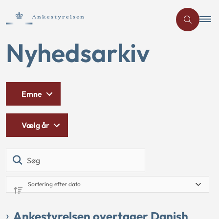
Nyhedsarkiv
Emne
Vælg år
Søg
Ankestyrelsen overtager Danish