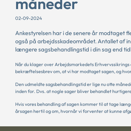
måneder
02-09-2024
Ankestyrelsen har i de senere år modtaget fl
også på arbejdsskadeområdet. Antallet af ind
længere sagsbehandlingstid i din sag end tid
Når du klager over Arbejdsmarkedets Erhvervssikrings af
bekræftelsesbrev om, at vi har modtaget sagen, og hvor
Den udmeldte sagsbehandlingstid er lige nu otte måneder
inden for. Dvs. at nogle sager bliver behandlet hurtige
Hvis vores behandling af sagen kommer til at tage længer
årsagen hertil og om, hvornår vi forventer at kunne afg