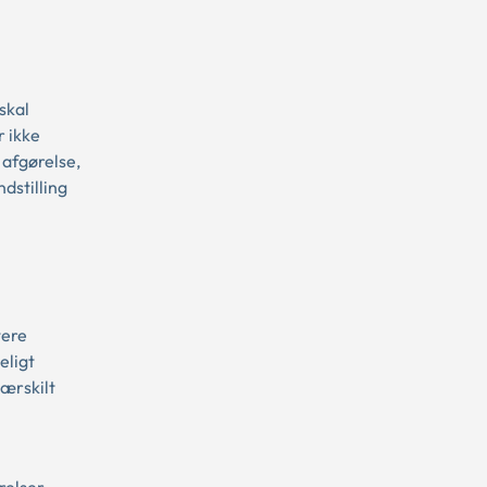
skal
r ikke
 afgørelse,
dstilling
tere
eligt
ærskilt