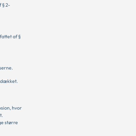
 § 2-
attet af §
lserne.
e dækket.
sion, hvor
t.
ge større