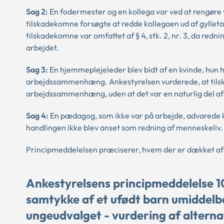
Sag 2:
En fodermester og en kollega var ved at rengøre 
tilskadekomne forsøgte at redde kollegaen ud af gylle
tilskadekomne var omfattet af § 4, stk. 2, nr. 3, da red
arbejdet.
Sag 3:
En hjemmeplejeleder blev bidt af en kvinde, hun
arbejdssammenhæng. Ankestyrelsen vurderede, at tilskade
arbejdssammenhæng, uden at det var en naturlig del af
Sag 4:
En pædagog, som ikke var på arbejde, advarede k
handlingen ikke blev anset som redning af menneskeliv.
Principmeddelelsen præciserer, hvem der er dækket af lo
Ankestyrelsens principmeddelelse 
samtykke af et ufødt barn umiddelbart
ungeudvalget - vurdering af alterna