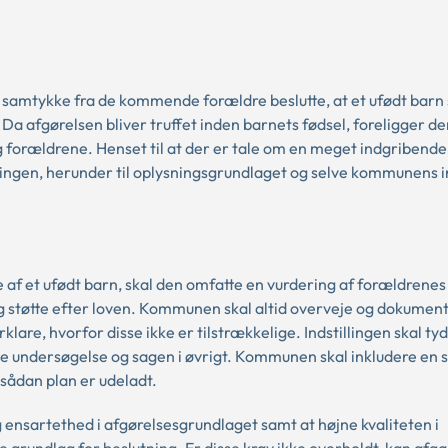
 samtykke fra de kommende forældre beslutte, at et ufødt barn 
a afgørelsen bliver truffet inden barnets fødsel, foreligger de
 forældrene. Henset til at der er tale om en meget indgribende
ndlingen, herunder til oplysningsgrundlaget og selve kommunens in
af et ufødt barn, skal den omfatte en vurdering af forældrenes
og støtte efter loven. Kommunen skal altid overveje og dokumen
lare, hvorfor disse ikke er tilstrækkelige. Indstillingen skal tyd
e undersøgelse og sagen i øvrigt. Kommunen skal inkludere en s
 sådan plan er udeladt.
ensartethed i afgørelsesgrundlaget samt at højne kvaliteten i