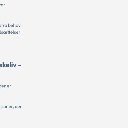
var
stra behov.
dsættelser
keliv -
der er
rsoner, der