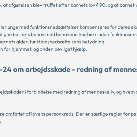
t afgørelsen blev truffet efter barnets lov § 90, og at barnet 
eller unge med funktionsnedsættelser kompenseres for deres ek
menligne barnets behov med behovene hos børn uden funktionsne
rnets alder, funktionsnedsættelsens betydning,
n for hjemmet, og anden bevilget hjælp.
-24 om arbejdsskade - redning af mennes
jdsskader i forbindelse med redning af menneskeliv, og hvem 
e omfattet af lovens personkreds. Der er særlige regler for pe
: