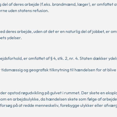
 del af deres arbejde (f.eks. brandmænd, læger), er omfattet af
rne uden statens refusion.
 deres arbejde, uden at det er en naturlig del af jobbet, er omf
bets ydelser.
dsforhold, er omfattet af § 4, stk. 2, nr. 4. Staten dækker yde
tidsmæssig og geografisk tilknytning til hændelsen for at bliv
der opstod røgudvikling på gulvet i rummet. Der skete en eksplo
om en arbejdsulykke, da hændelsen skete som følge af arbejde
 forsøg på at redde menneskeliv, forebygge ulykker eller afvær