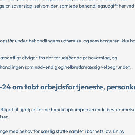
lige prisoverslag, selvom den samlede behandlingsudgift herved
r opstår under behandlingens udførelse, og som borgeren ikke h
væsentligt afviger fra det forudgående prisoverslag, og
handlingen som nødvendig og helbredsmæssig velbegrundet.
-24 om tabt arbejdsfortjeneste, personk
rettiget til hjælp efter de handicapkompenserende bestemmelse
lser.
unge med behov for særlig støtte samlet i barnets lov. En ny