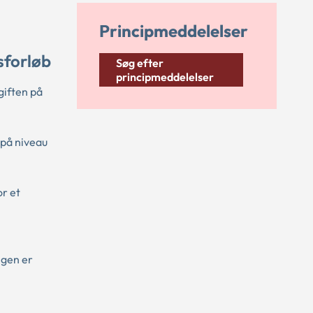
Principmeddelelser
sforløb
Søg efter
principmeddelelser
giften på
 på niveau
or et
ngen er