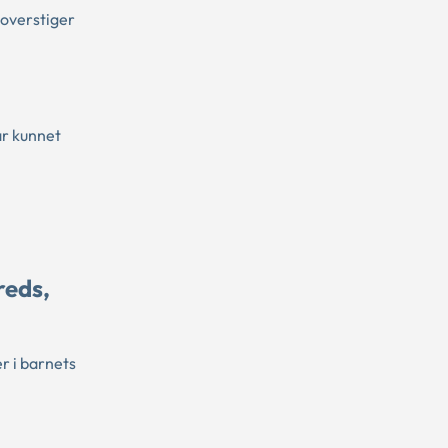
 overstiger
ar kunnet
reds,
r i barnets