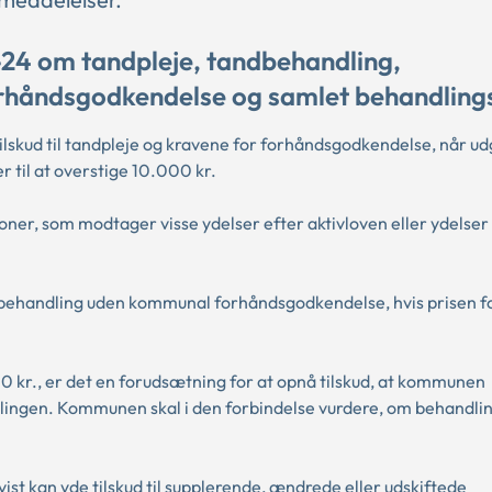
-24 om tandpleje, tandbehandling,
forhåndsgodkendelse og samlet behandling
lskud til tandpleje og kravene for forhåndsgodkendelse, når ud
til at overstige 10.000 kr.
soner, som modtager visse ydelser efter aktivloven eller ydelser
andbehandling uden kommunal forhåndsgodkendelse, hvis prisen f
0 kr., er det en forudsætning for at opnå tilskud, at kommunen
lingen. Kommunen skal i den forbindelse vurdere, om behandli
st kan yde tilskud til supplerende, ændrede eller udskiftede