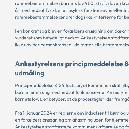
rammebestemmelse i barnets lov § 80, stk. 1, i loven kr
år med nedsat fysisk eller psykisk funktionsevne eller i
rammebestemmelse ændrer dog ikke kriterierne for beret
I en konkret sag blev en forælders ansøgning om dækning
vurderet som betydeligt nedsat. Ankestyrelsen stadf
ikke udvider personkredsen i de materielle bestemmelser
Ankestyrelsens principmeddelelse 8-
udmåling
Principmeddelelse 8-24 fastslår, at kommunen skal tilby
barn eller en ung med nedsat funktionsevne. Ankestyrel
barnets lov. Det betyder, at de procesregler, der fremg
Fra 1. januar 2024 er reglerne om indsatser til børn og u
en forælders ansøgning om aflastning uden for hjemmet
Ankestyrelsen stadfæstede kommunens afgørelse og fand