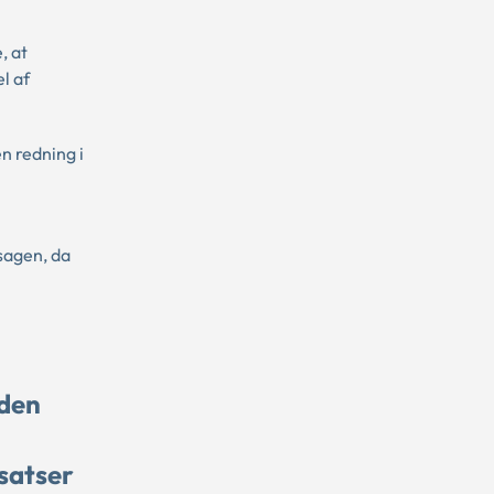
, at
l af
n redning i
sagen, da
uden
satser