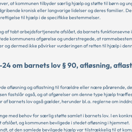
æver, at kommunen tilbyder særlig hjælp og støtte til børn og un
ndgribende kronisk eller langvarige lidelser og deres familier. D
tigelse til hjælp i de specifikke bestemmelser.
 af tabt arbejdsfortjeneste afslået, da barnets funktionsevne 
æstede kommunens afgørelse og understregede, at rammebest
 og dermed ikke påvirker vurderingen af retten til hjælp i den
24 om barnets lov § 90, afløsning, aflas
de afløsning og aflastning til forældre eller nære pårørende, de
sen fastslår også, og at afgørelser om denne type hjælp træffes
år af barnets lov også gælder, herunder bl.a. reglerne om inddr
nge med behov for særlig støtte samlet i barnets lov. I en konkr
 afslået, og kommunen bevilgede i stedet afløsning i hjemmet.
t, at den samlede bevilgede hjælp var tilstrækkelig til at ko