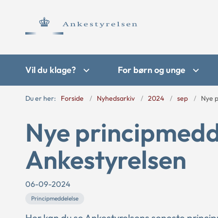
Vil du klage?
For børn og unge
Du er her:
Forside
Nyhedsarkiv
2024
sep
Nye p
Nye principmedde
Ankestyrelsen
06-09-2024
Principmeddelelse
Her kan du se Ankestyrelsens seneste princi