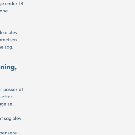
ge under 18
enne
ikke blev
emmelsen
ne sag.
tning,
r passer et
 efter
agelse.
et sag blev
mpensere