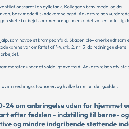
ventilationsrøret i en gylletank. Kollegaen besvimede, og da
tanken, besvimede tilskadekomne også. Ankestyrelsen vurderede
ningen skete i arbejdssammenhæng, uden at det var en naturlig de
 hjalp, som havde et krampeanfald. Skaden blev anerkendt som e
komne var omfattet af § 4, stk. 2, nr. 3, da redningen skete i
 arbejdet.
ammerater under et voldeligt overfald. Ankestyrelsen afviste 
ven i redningssituationer, og hvilke kriterier der gælder.
10-24 om anbringelse uden for hjemmet 
 efter fødslen - indstilling til børne- og
tive og mindre indgribende støttende ind