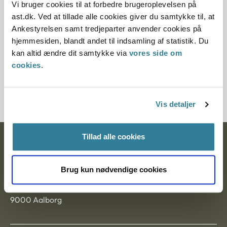
hjemmeside (
www.aes.dk
) for mere information om, hvad
Vi bruger cookies til at forbedre brugeroplevelsen på
du skal gøre, hvis du ønsker, at din sag bliver genoptaget.
ast.dk. Ved at tillade alle cookies giver du samtykke til, at
Ankestyrelsen samt tredjeparter anvender cookies på
hjemmesiden, blandt andet til indsamling af statistik. Du
kan altid ændre dit samtykke via
vores side om
cookies
.
Tilmeld dig nyhedsbrev
Vis detaljer
Tillad alle cookies
Ankestyrelsen
Postadresse:
Brug kun nødvendige cookies
Nytorv 7, 2. sal
9000 Aalborg