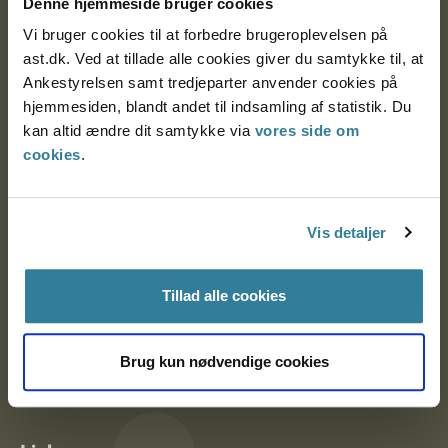
Denne hjemmeside bruger cookies
Vi bruger cookies til at forbedre brugeroplevelsen på
ast.dk. Ved at tillade alle cookies giver du samtykke til, at
Ankestyrelsen Aalborg
Ankestyrelsen samt tredjeparter anvender cookies på
hjemmesiden, blandt andet til indsamling af statistik. Du
kan altid ændre dit samtykke via
vores side om
Ankestyrelsen København
cookies
.
EAN: 57 98 000 35 48 21
Vis detaljer
CVR: 1007 4002
Tillad alle cookies
Om Ankestyrelsen
Om Ankestyrelsen
Brug kun nødvendige cookies
Blanketter og kontaktformularer