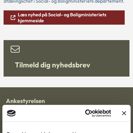
afdelingschef i Social- og Boligministeriets departement.
Læs nyhed på Social- og Boligministeriets
hjemmeside
Tilmeld dig nyhedsbrev
Ankestyrelsen
Postadresse:
Nytorv 7, 2. sal
9000 Aalborg