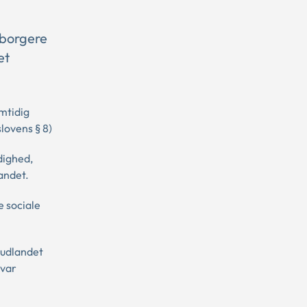
 borgere
et
mtidig
lovens § 8)
dighed,
landet.
e sociale
i udlandet
 var