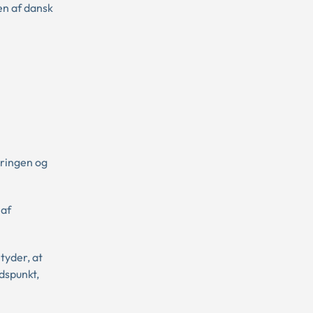
en af dansk
dringen og
 af
tyder, at
dspunkt,