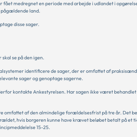
r fået medregnet en periode med arbejde i udlandet i opgørels
et pågældende land.
ptage disse sager.
 skal se på den igen.
nalsystemer identificere de sager, der er omfattet af praksisæn
 relevante sager og genoptage sagerne.
derfor kontakte Ankestyrelsen. Har sagen ikke været behandlet
 omfattet af den almindelige forældelsesfrist på tre år. Det be
ældet, hvis borgeren kunne have krævet beløbet betalt på et ti
principmeddelelse 15-25.