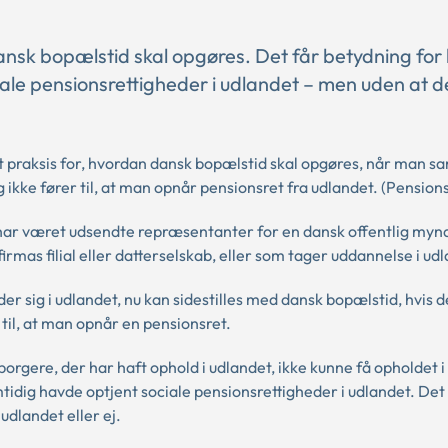
ansk bopælstid skal opgøres. Det får betydning for
ale pensionsrettigheder i udlandet – men uden at d
praksis for, hvordan dansk bopælstid skal opgøres, når man sa
 ikke fører til, at man opnår pensionsret fra udlandet. (Pensions
har været udsendte repræsentanter for en dansk offentlig myn
firmas filial eller datterselskab, eller som tager uddannelse i ud
 sig i udlandet, nu kan sidestilles med dansk bopælstid, hvis d
 til, at man opnår en pensionsret.
borgere, der har haft ophold i udlandet, ikke kunne få opholdet 
tidig havde optjent sociale pensionsrettigheder i udlandet. Det
udlandet eller ej.