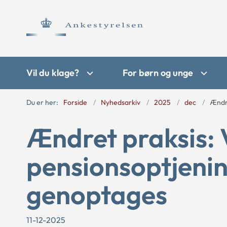
Vil du klage?
For børn og unge
Du er her:
Forside
Nyhedsarkiv
2025
dec
Ændre
Ændret praksis: 
pensionsoptjenin
genoptages
11-12-2025