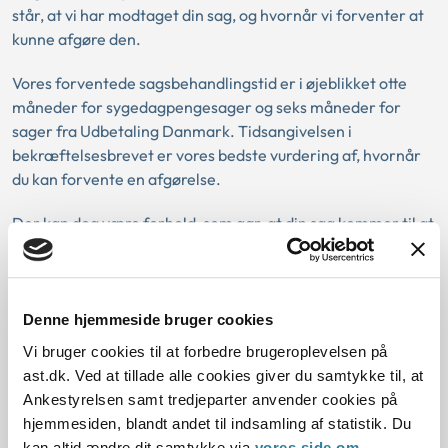
står, at vi har modtaget din sag, og hvornår vi forventer at
kunne afgøre den.
Vores forventede sagsbehandlingstid er i øjeblikket otte
måneder for sygedagpengesager og seks måneder for
sager fra Udbetaling Danmark. Tidsangivelsen i
bekræftelsesbrevet er vores bedste vurdering af, hvornår
du kan forvente en afgørelse.
Der kan dog være forhold, som gør, at din sag kommer til at
tage længere tid. Hvis det sker, orienterer vi dig om
årsagen og om den nye forventede tid for afgørelsen.
Denne hjemmeside bruger cookies
Vi bruger cookies til at forbedre brugeroplevelsen på
ast.dk. Ved at tillade alle cookies giver du samtykke til, at
Tilmeld dig nyhedsbrev
Ankestyrelsen samt tredjeparter anvender cookies på
hjemmesiden, blandt andet til indsamling af statistik. Du
kan altid ændre dit samtykke via
vores side om