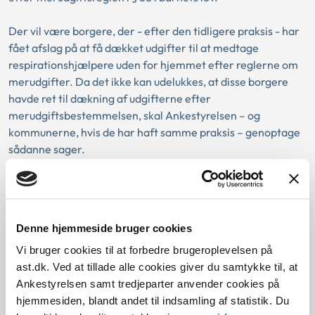
Der vil være borgere, der - efter den tidligere praksis - har
fået afslag på at få dækket udgifter til at medtage
respirationshjælpere uden for hjemmet efter reglerne om
merudgifter. Da det ikke kan udelukkes, at disse borgere
havde ret til dækning af udgifterne efter
merudgiftsbestemmelsen, skal Ankestyrelsen – og
kommunerne, hvis de har haft samme praksis – genoptage
sådanne sager.
Borgere kan kontakte os
Det er den myndighed, der senest har afgjort sagen, der
Denne hjemmeside bruger cookies
skal se på den igen.
Vi bruger cookies til at forbedre brugeroplevelsen på
ast.dk. Ved at tillade alle cookies giver du samtykke til, at
Ankestyrelsen kan ikke ved en søgning i styrelsens
Ankestyrelsen samt tredjeparter anvender cookies på
journalsystemer identificere de sager, der er omfattet af
hjemmesiden, blandt andet til indsamling af statistik. Du
praksisændringen.