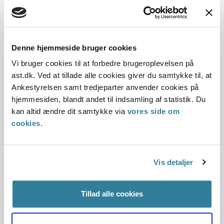
Det har umiddelbart den konsekvens, at Ankestyrelsens
principmeddelelse nr. 8-22 ophæves.
Denne hjemmeside bruger cookies
Ankestyrelsen vil foretage en nærmere analyse af
Vi bruger cookies til at forbedre brugeroplevelsen på
dommens konsekvenser, både hvad angår spørgsmålet om
ast.dk. Ved at tillade alle cookies giver du samtykke til, at
genoptagelse af tidligere afgjorte sager samt spørgsmålet
Ankestyrelsen samt tredjeparter anvender cookies på
om, hvorvidt de øvrige principmeddelelser omhandlende
hjemmesiden, blandt andet til indsamling af statistik. Du
hjemmearbejde kan opretholdes.
kan altid ændre dit samtykke via
vores side om
Der vil blive udsendt en opfølgende nyhed om resultatet af
cookies
.
denne analyse i august.
Vis detaljer
Tillad alle cookies
Tilmeld dig nyhedsbrev