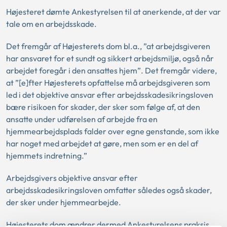
Højesteret dømte Ankestyrelsen til at anerkende, at der var
tale om en arbejdsskade.
Det fremgår af Højesterets dom bl.a., ”at arbejdsgiveren
har ansvaret for et sundt og sikkert arbejdsmiljø, også når
arbejdet foregår i den ansattes hjem”. Det fremgår videre,
at ”[e]fter Højesterets opfattelse må arbejdsgiveren som
led i det objektive ansvar efter arbejdsskadesikringsloven
bære risikoen for skader, der sker som følge af, at den
ansatte under udførelsen af arbejde fra en
hjemmearbejdsplads falder over egne genstande, som ikke
har noget med arbejdet at gøre, men som er en del af
hjemmets indretning.”
Arbejdsgivers objektive ansvar efter
arbejdsskadesikringsloven omfatter således også skader,
der sker under hjemmearbejde.
Højesterets dom ændrer dermed Ankestyrelsens praksis.