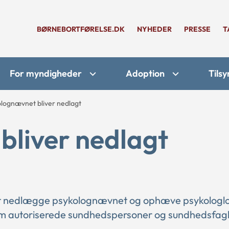
BØRNEBORTFØRELSE.DK
NYHEDER
PRESSE
T
For myndigheder
Adoption
Tilsy
lognævnet bliver nedlagt
bliver nedlagt
 at nedlægge psykolognævnet og ophæve psykologl
om autoriserede sundhedspersoner og sundhedsfagl