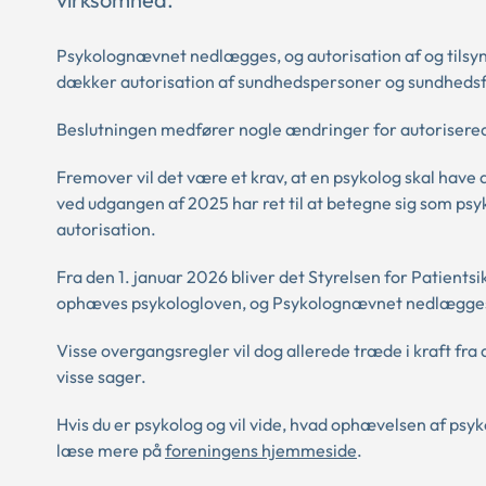
Psykolognævnet nedlægges, og autorisation af og tilsyn
dækker autorisation af sundhedspersoner og sundhedsfa
Beslutningen medfører nogle ændringer for autorisere
Fremover vil det være et krav, at en psykolog skal have 
ved udgangen af 2025 har ret til at betegne sig som psy
autorisation.
Fra den 1. januar 2026 bliver det Styrelsen for Patient
ophæves psykologloven, og Psykolognævnet nedlægge
Visse overgangsregler vil dog allerede træde i kraft fra
visse sager.
Hvis du er psykolog og vil vide, hvad ophævelsen af psy
læse mere på
foreningens hjemmeside
.