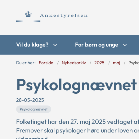
Vil du klage?
For børn og unge
Du er her:
Forside
Nyhedsarkiv
2025
maj
Psyko
Psykolognævnet 
28-05-2025
Psykolognævnet
Folketinget har den 27. maj 2025 vedtaget
Fremover skal psykologer høre under loven 
virksomhed.