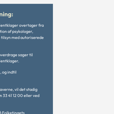
ning:
tientklager overtager fra
ion af psykologer,
 tilsyn med autoriserede
overdrage sager til
ientklager.
 og indtil
verne, vil det stadig
 33 41 12 00 eller ved
på
Folketingets