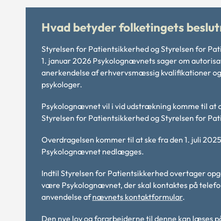
Hvad betyder folketingets beslut
Styrelsen for Patientsikkerhed og Styrelsen for Pa
1. januar 2026 Psykolognævnets sager om autorisat
anerkendelse af erhvervsmæssig kvalifikationer og
psykologer.
Psykolognævnet vil i vid udstrækning komme til at 
Styrelsen for Patientsikkerhed og Styrelsen for Pat
Overdragelsen kommer til at ske fra den 1. juli 2025,
Psykolognævnet nedlægges.
Indtil Styrelsen for Patientsikkerhed overtager opga
være Psykolognævnet, der skal kontaktes på telefon
anvendelse af
nævnets kontaktformular
.
Den nye lov og forarbejderne til denne kan læses 