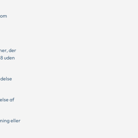
 som
ner, der
28 uden
ndelse
else af
ning eller