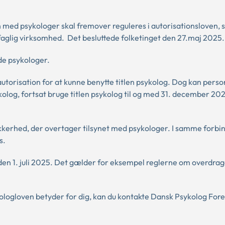
 med psykologer skal fremover reguleres i autorisationsloven,
glig virksomhed. Det besluttede folketinget den 27.maj 2025.
de psykologer.
autorisation for at kunne benytte titlen psykolog. Dog kan perso
kolog, fortsat bruge titlen psykolog til og med 31. december 20
sikkerhed, der overtager tilsynet med psykologer. I samme forbi
s.
 den 1. juli 2025. Det gælder for eksempel reglerne om overdrag
kologloven betyder for dig, kan du kontakte Dansk Psykolog Fore