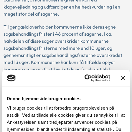
klagevejledning og udfærdiger en helhedsvurdering i en
meget stor del af sagerne.
Til gengæld overholder kommunerne ikke deres egne
sagsbehandlingsfrister i 46 procent af sagerne. I ca.
halvdelen af disse sager overskrider kommunerne
sagsbehandlingsfristerne med mere end 10 uger, og
gennemsnitligt er sagsbehandlingsfristerne overskredet
med 13 uger. Kommunerne har kun i få tilfælde oplyst
borgeren om en ny frist, hvilket de er forpligtet til jf.
retssikkerhedsloven §3, stk. 2.
Barometret er udfærdiget på baggrund af en gennemgang
af 385 sager fra alle landets kommuner, som ikke er
Denne hjemmeside bruger cookies
påklaget til Ankestyrelsen. Sagerne omfatter både
Vi bruger cookies til at forbedre brugeroplevelsen på
afgørelser om bevilling af og afslag på merudgifter.
ast.dk. Ved at tillade alle cookies giver du samtykke til, at
Ankestyrelsen samt tredjeparter anvender cookies på
Læs undersøgelsen
hjemmesiden, blandt andet til indsamling af statistik. Du