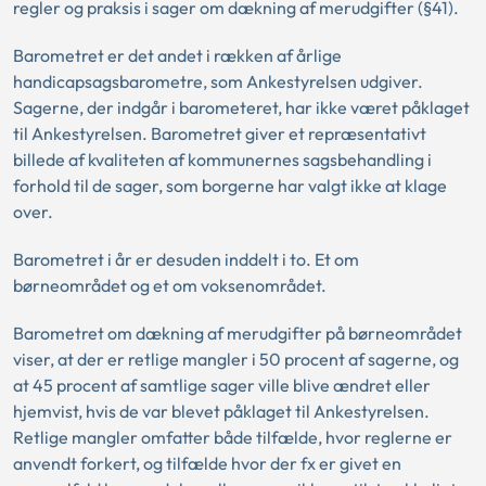
regler og praksis i sager om dækning af merudgifter (§41).
Barometret er det andet i rækken af årlige
handicapsagsbarometre, som Ankestyrelsen udgiver.
Sagerne, der indgår i barometeret, har ikke været påklaget
til Ankestyrelsen. Barometret giver et repræsentativt
billede af kvaliteten af kommunernes sagsbehandling i
forhold til de sager, som borgerne har valgt ikke at klage
over.
Barometret i år er desuden inddelt i to. Et om
børneområdet og et om voksenområdet.
Barometret om dækning af merudgifter på børneområdet
viser, at der er retlige mangler i 50 procent af sagerne, og
at 45 procent af samtlige sager ville blive ændret eller
hjemvist, hvis de var blevet påklaget til Ankestyrelsen.
Retlige mangler omfatter både tilfælde, hvor reglerne er
anvendt forkert, og tilfælde hvor der fx er givet en