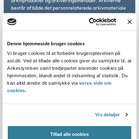
arkivprodukter og arkiveringsmetoder. Arkiverne
består af både det personrelaterede arkivmateriale
og det generelle arkivmateriale fra de
adoptionsformidlende organisationer.
Det personrelaterede materiale indeholder
personlige oplysninger om en adopteret og kan også
Denne hjemmeside bruger cookies
indeholde oplysninger om andre, herunder
Vi bruger cookies til at forbedre brugeroplevelsen på
adoptanter. Det generelle arkivmateriale omfatter
ast.dk. Ved at tillade alle cookies giver du samtykke til, at
DIA og de adoptionsformidlende organisationers
Ankestyrelsen samt tredjeparter anvender cookies på
generelle korrespondance. Først når de konkrete
hjemmesiden, blandt andet til indsamling af statistik. Du
adoptionssager og det generelle arkivmateriale fra
kan altid ændre dit samtykke via
vores side om
organisationerne er ordnet, så det er søgbart, vil der
cookies
.
også kunne søges om indsigt i det generelle
arkivmateriale.
Vis detaljer
Tidslinje
Tillad alle cookies