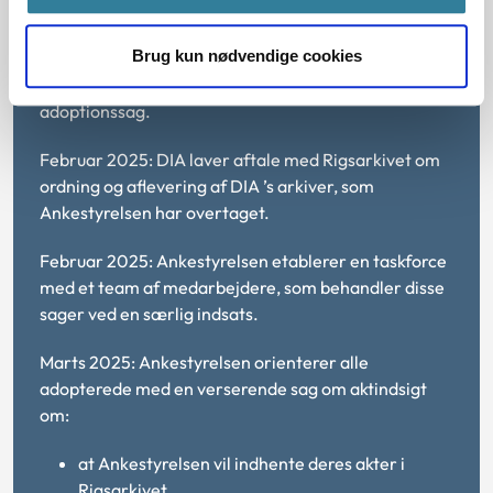
Oktober 2024: Ankestyrelsen overtager DIA´s
Brug kun nødvendige cookies
opgaver på adoptionsområdet, herunder 525
ubehandlede anmodninger om aktindsigt i egen
adoptionssag.
Februar 2025: DIA laver aftale med Rigsarkivet om
ordning og aflevering af DIA ’s arkiver, som
Ankestyrelsen har overtaget.
Februar 2025: Ankestyrelsen etablerer en taskforce
med et team af medarbejdere, som behandler disse
sager ved en særlig indsats.
Marts 2025: Ankestyrelsen orienterer alle
adopterede med en verserende sag om aktindsigt
om:
at Ankestyrelsen vil indhente deres akter i
Rigsarkivet.