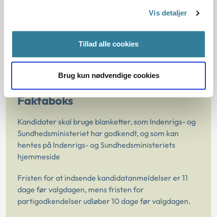
Vis detaljer
Når anmeldelsen foreligger, bliver f.eks. kandidatens cpr.
nr., adresse og stillingsbetegnelse tjekket.
Tillad alle cookies
Oplysningerne skal i sidste ende bruges af
valgbestyrelserne, når de skal udfærdige stemmesedlerne.
Brug kun nødvendige cookies
Faktaboks
Kandidater skal bruge blanketter, som Indenrigs- og
Sundhedsministeriet har godkendt, og som kan
hentes på Indenrigs- og Sundhedsministeriets
hjemmeside
Fristen for at indsende kandidatanmeldelser er 11
dage før valgdagen, mens fristen for
partigodkendelser udløber 10 dage før valgdagen.