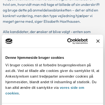
tvivl om, hvorvidt man må tage et billede af sin underskrift
og bruge dette på anmeldelsesblanketten – det er altid en
konkret vurdering, men den type vejledning hjælper vi
meget gerne med, siger Elisabeth Haxthausen.
Alle kandidater, der ønsker at blive valgt - enten som
medlem af et parti eller som løsgænger - skal indlevere en
kandidatanmeldelse til Ankestyrelsen. Selv de nuværende
ministre – inklusiv statsministeren - skal indlevere
kandidatanmeldelser, hvis de ønsker at blive valgt.
Denne hjemmeside bruger cookies
Ved det seneste folketingsvalg i 2022 modtog styrelsen
Vi bruger cookies til at forbedre brugeroplevelsen på
1.014 kandidatanmeldelser.
ast.dk. Ved at tillade alle cookies giver du samtykke til, at
Ankestyrelsen samt tredjeparter anvender cookies på
Foruden oplysninger om kandidaterne modtager
hjemmesiden, blandt andet til indsamling af statistik. Du
Ankestyrelsen også partiernes godkendelse af de opstillede
kan altid ændre dit samtykke via
vores side om
kandidater samt oplysning om, hvordan partierne ønsker at
cookies
.
opstille den enkelte kandidat. Dette har betydning for selve
udformningen af stemmesedlen.