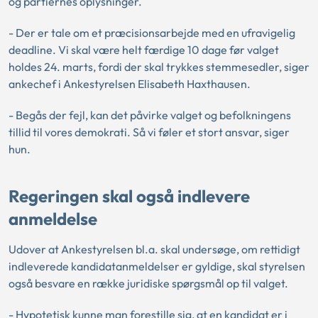
og partiernes oplysninger.
- Der er tale om et præcisionsarbejde med en ufravigelig
deadline. Vi skal være helt færdige 10 dage før valget
holdes 24. marts, fordi der skal trykkes stemmesedler, siger
ankechef i Ankestyrelsen Elisabeth Haxthausen.
- Begås der fejl, kan det påvirke valget og befolkningens
tillid til vores demokrati. Så vi føler et stort ansvar, siger
hun.
Regeringen skal også indlevere
anmeldelse
Udover at Ankestyrelsen bl.a. skal undersøge, om rettidigt
indleverede kandidatanmeldelser er gyldige, skal styrelsen
også besvare en række juridiske spørgsmål op til valget.
- Hypotetisk kunne man forestille sig, at en kandidat er i