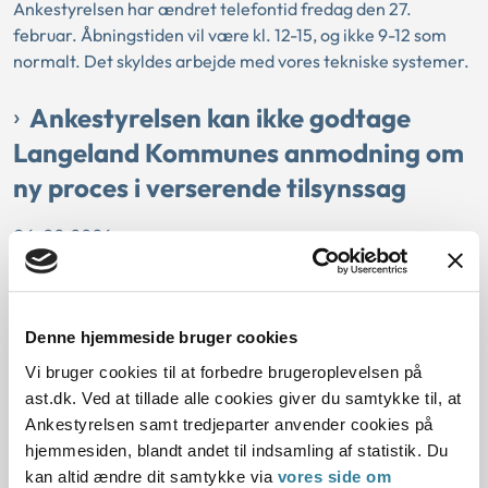
Ankestyrelsen har ændret telefontid fredag den 27.
februar. Åbningstiden vil være kl. 12-15, og ikke 9-12 som
normalt. Det skyldes arbejde med vores tekniske systemer.
Ankestyrelsen kan ikke godtage
Langeland Kommunes anmodning om
ny proces i verserende tilsynssag
06-02-2026
Tilsyn
Ankestyrelsens tilsyn bad i 2022 Langeland Kommune om
at gennemgå en række børnesager. Efter gennemgangen
Denne hjemmeside bruger cookies
har kommunen selv konstateret, at der kan være fejl i
Vi bruger cookies til at forbedre brugeroplevelsen på
undersøgelsen og ønsker nu at spørge de berørte borgere,
ast.dk. Ved at tillade alle cookies giver du samtykke til, at
om de ønsker deres sag gennemgået på ny. Men den proces
Ankestyrelsen samt tredjeparter anvender cookies på
afvises af Ankestyrelsen.
hjemmesiden, blandt andet til indsamling af statistik. Du
kan altid ændre dit samtykke via
vores side om