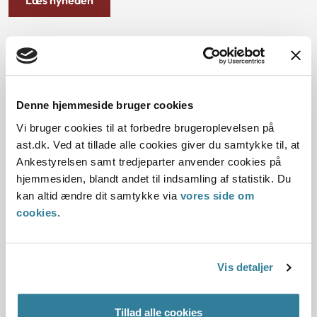
Sammenhæng mellem e-læring og
Ankestyrelsens strategi
Denne hjemmeside bruger cookies
I det tidligere nummer af Nyt fra Ankestyrelsen (2/2024)
beskrev vi, hvordan vores e-læringstilbud skal understøtte
Vi bruger cookies til at forbedre brugeroplevelsen på
kvaliteten i kommunernes sagsbehandling. I denne artikel
ast.dk. Ved at tillade alle cookies giver du samtykke til, at
går vi tættere på tiltaget og beskriver, hvordan e-
Ankestyrelsen samt tredjeparter anvender cookies på
læringstilbud produceres som en del af styrelsens
hjemmesiden, blandt andet til indsamling af statistik. Du
strategiske mål om åbenhed og videndeling, og hvordan du
kan altid ændre dit samtykke via
vores side om
kan være med til at bidrage til Ankestyrelsens e-læring.
cookies
.
Læs artiklen
Vis detaljer
Principmeddelelser
Tillad alle cookies