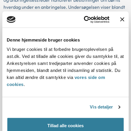
hverdag under en anbringelse. Undersøgelsen viser blandt
andet, at det er en kompleks opgave at etablere og
vedligeholde et godt samarbejde mellem forældrene,
anbringelsesstedet og kommunen om at tage beslutninger i
barnets hverdag. Undersøgelsen viser også, at det kan
Denne hjemmeside bruger cookies
have negative konsekvenser for barnets trivsel,
anbringelse og relation til forældrene, når samarbejdet
Vi bruger cookies til at forbedre brugeroplevelsen på
ikke fungerer.
ast.dk. Ved at tillade alle cookies giver du samtykke til, at
Ankestyrelsen samt tredjeparter anvender cookies på
hjemmesiden, blandt andet til indsamling af statistik. Du
Læs nyheden om undersøgelsen
kan altid ændre dit samtykke via
vores side om
cookies
.
Læs undersøgelsen
Vis detaljer
Ny undersøgelse: Politiets vurdering af
sager om vold eller overgreb mod børn
Tillad alle cookies