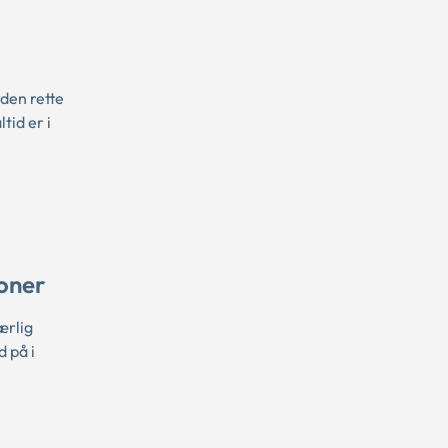
 den rette
tid er i
oner
ærlig
 på i