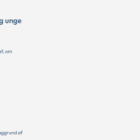
og unge
af, om
aggrund af