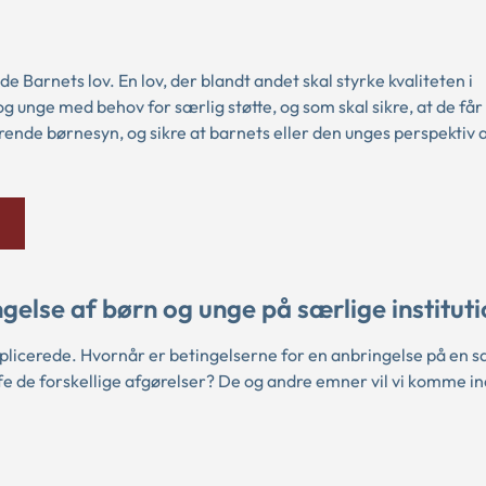
e Barnets lov. En lov, der blandt andet skal styrke kvaliteten i
 unge med behov for særlig støtte, og som skal sikre, at de får
varende børnesyn, og sikre at barnets eller den unges perspektiv al
se af børn og unge på særlige instituti
plicerede. Hvornår er betingelserne for en anbringelse på en s
fe de forskellige afgørelser? De og andre emner vil vi komme ind