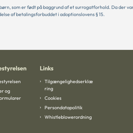
børn, som er født på baggrund af et surrogatforhold. Da der va
else af betalingsforbuddet i adoptionslovens § 15.
styrelsen
Links
styrelsen
Tilgængelighedserklæ
ring
er og
formularer
Cookies
Persondatapolitik
Whistleblowerordning