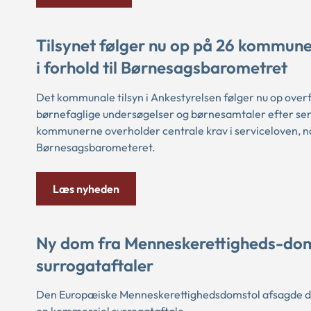
Tilsynet følger nu op på 26 kommune
i forhold til Børnesagsbarometret
Det kommunale tilsyn i Ankestyrelsen følger nu op overf
børnefaglige undersøgelser og børnesamtaler efter ser
kommunerne overholder centrale krav i serviceloven, n
Børnesagsbarometeret.
Læs nyheden
Ny dom fra Menneskerettigheds-dom
surrogataftaler
Den Europæiske Menneskerettighedsdomstol afsagde de